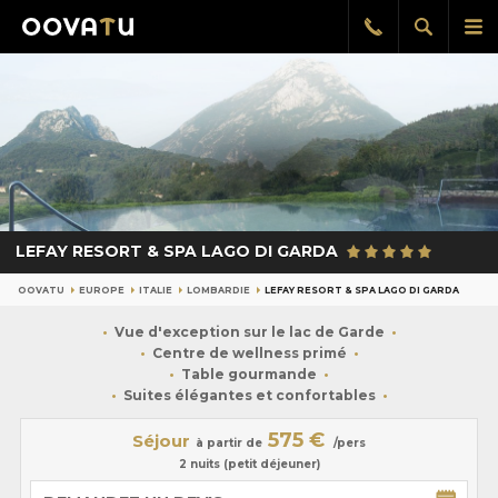
Afficher
Aff
Rappel
gratuit
la
le
recherch
me
pri
LEFAY RESORT & SPA LAGO DI GARDA
OOVATU
EUROPE
ITALIE
LOMBARDIE
LEFAY RESORT & SPA LAGO DI GARDA
Vue d'exception sur le lac de Garde
Centre de wellness primé
Table gourmande
Suites élégantes et confortables
575 €
Séjour
à partir de
/pers
2 nuits (petit déjeuner)