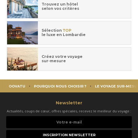
Trouvez un hôtel
selon vos critères
Sélection
TOP
le luxe en Lombardie
Créez votre voyage
sur-mesure
OOVATU
POURQUOI NOUS CHOISIR ?
LE VOYAGE SUR-MESU
Newsletter
Actualités, coups de cœur, offres spéciales, recevez le meilleur du voyage :
Votre
e-
mail