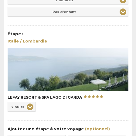
Pas d'enfant
Étape
:
Italie / Lombardie
LEFAY RESORT & SPA LAGO DI GARDA
Choix
7 nuits
de
Durée
la
:
pension
Ajoutez une étape à votre voyage
(optionnel)
: