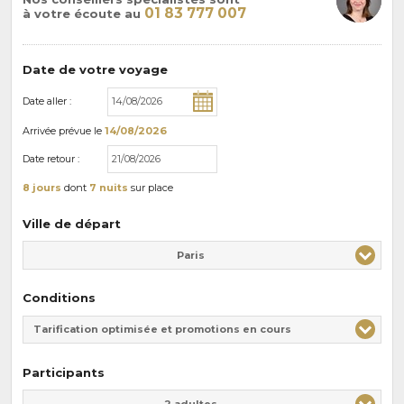
01 83 777 007
à votre écoute au
Date de votre voyage
Date aller :
Arrivée
prévue le
14/08/2026
Date retour :
8 jours
dont
7 nuits
sur place
Ville de départ
Paris
Conditions
Tarification optimisée et promotions en cours
Participants
Adulte(s)
Enfant(s)
2 adultes