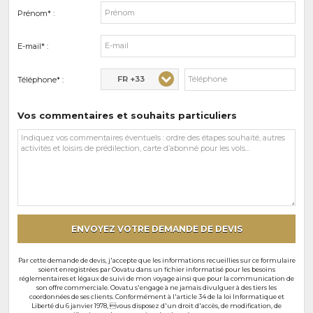
Prénom* :
E-mail* :
FR +33
Téléphone* :
Vos commentaires et souhaits particuliers
Vos
commentaires
et
souhaits
particuliers
ENVOYEZ VOTRE DEMANDE DE DEVIS
Par cette demande de devis, j'accepte que les informations recueillies sur ce formulaire
soient enregistrées par Oovatu dans un fichier informatisé pour les besoins
réglementaires et légaux de suivi de mon voyage ainsi que pour la communication de
son offre commerciale. Oovatu s'engage à ne jamais divulguer à des tiers les
coordonnées de ses clients. Conformément à l'article 34 de la loi Informatique et
Liberté du 6 janvier 1978, vous disposez d'un droit d'accès, de modification, de