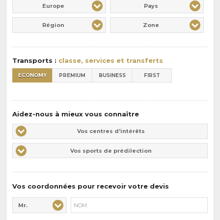
Europe
Pays
Région
Zone
Transports :
classe, services et transferts
ECONOMY
PREMIUM
BUSINESS
FIRST
Aidez-nous à mieux vous connaître
Vos
Vos centres d'intérêts
centres
Vos
Vos sports de prédilection
d'intérêts
sports
de
prédilections
Vos coordonnées pour recevoir votre devis
Mr.
Civilité* :
Nom* :