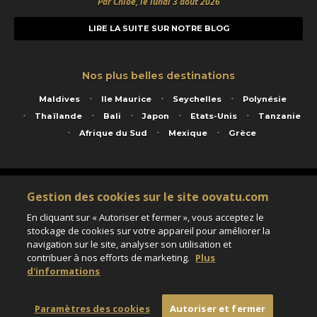
Par Chloé, le lundi 3 août 2026
LIRE LA SUITE SUR NOTRE BLOG
Nos plus belles destinations
Maldives
Ile Maurice
Seychelles
Polynésie
Thaïlande
Bali
Japon
Etats-Unis
Tanzanie
Afrique du Sud
Mexique
Grèce
Service animé par Nautil Voyages - 22 rue Georges Picquart 75017 Paris - S.A.S
Gestion des cookies sur le site oovatu.com
au capital de 155 696 euros - RCS Paris B 423 671 973 - Code APE 7911Z
Matricule Atout France IM075100020 - Garantie financière Groupama - Agrément IATA
En cliquant sur « Autoriser et fermer », vous acceptez le
n°20-2 4177 1
stockage de cookies sur votre appareil pour améliorer la
Assurance responsabilité civile et professionnelle HISCOX RCP0081066
navigation sur le site, analyser son utilisation et
contribuer à nos efforts de marketing.
Plus
d'informations
Paramètres des cookies
Paramètres des cookies
Autoriser et fermer