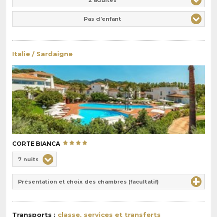
Pas d'enfant
Italie / Sardaigne
CORTE BIANCA
Choix
7 nuits
de
Durée
la
Présentation et choix des chambres (facultatif)
:
pension
:
Transports :
classe, services et transferts