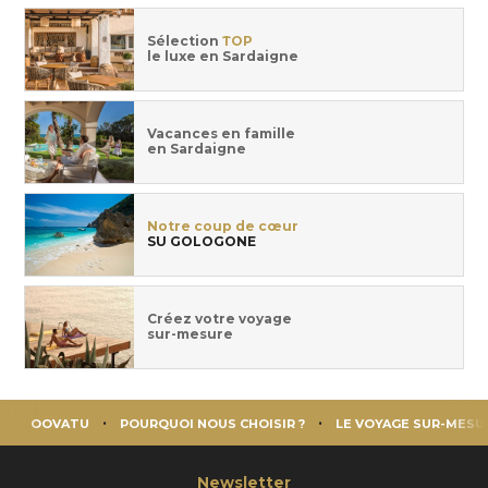
Sélection
TOP
le luxe en Sardaigne
Vacances en famille
en Sardaigne
Notre coup de cœur
SU GOLOGONE
Créez votre voyage
sur-mesure
OOVATU
POURQUOI NOUS CHOISIR ?
LE VOYAGE SUR-MESU
Newsletter