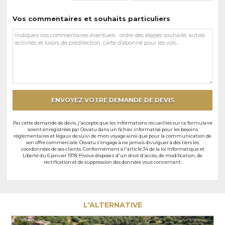
Vos commentaires et souhaits particuliers
Vos
commentaires
et
souhaits
particuliers
ENVOYEZ VOTRE DEMANDE DE DEVIS
Par cette demande de devis, j'accepte que les informations recueillies sur ce formulaire
soient enregistrées par Oovatu dans un fichier informatisé pour les besoins
réglementaires et légaux de suivi de mon voyage ainsi que pour la communication de
son offre commerciale. Oovatu s'engage à ne jamais divulguer à des tiers les
coordonnées de ses clients. Conformément à l'article 34 de la loi Informatique et
Liberté du 6 janvier 1978, vous disposez d'un droit d'accès, de modification, de
rectification et de suppression des données vous concernant.
L'ALTERNATIVE