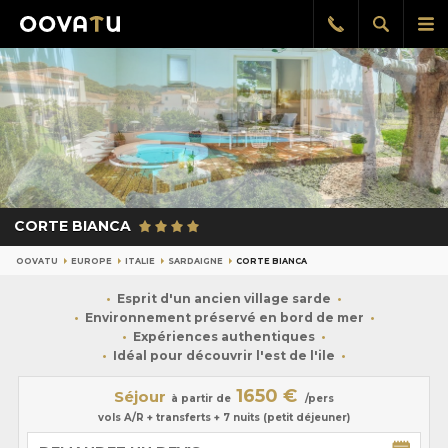
Afficher
Aff
Rappel
gratuit
la
le
recherch
me
pri
CORTE BIANCA
OOVATU
EUROPE
ITALIE
SARDAIGNE
CORTE BIANCA
Esprit d'un ancien village sarde
Environnement préservé en bord de mer
Expériences authentiques
Idéal pour découvrir l'est de l'ile
1650 €
Séjour
à partir de
/pers
vols A/R + transferts + 7 nuits (petit déjeuner)