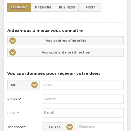
ECONOMY
PREMIUM
BUSINESS
FIRST
Aidez-nous à mieux vous connaître
Vos
Vos centres d'intérêts
centres
Vos
Vos sports de prédilection
d'intérêts
sports
de
prédilections
Vos coordonnées pour recevoir votre devis
Mr.
Civilité* :
Nom* :
Prénom* :
E-mail* :
FR +33
Téléphone* :