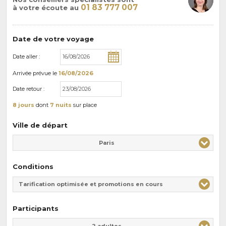
01 83 777 007
à votre écoute au
Date de votre voyage
Date aller :
Arrivée
prévue le
16/08/2026
Date retour :
8 jours
dont
7 nuits
sur place
Ville de départ
Paris
Conditions
Tarification optimisée et promotions en cours
Participants
Adulte(s)
Enfant(s)
2 adultes