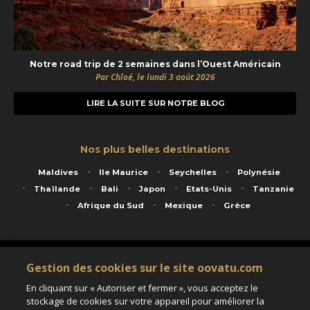
Notre road trip de 2 semaines dans l’Ouest Américain
Par Chloé, le lundi 3 août 2026
LIRE LA SUITE SUR NOTRE BLOG
Nos plus belles destinations
Maldives
Ile Maurice
Seychelles
Polynésie
Thaïlande
Bali
Japon
Etats-Unis
Tanzanie
Afrique du Sud
Mexique
Grèce
Service animé par Nautil Voyages - 22 rue Georges Picquart 75017 Paris - S.A.S
Gestion des cookies sur le site oovatu.com
au capital de 155 696 euros - RCS Paris B 423 671 973 - Code APE 7911Z
Matricule Atout France IM075100020 - Garantie financière Groupama - Agrément IATA
En cliquant sur « Autoriser et fermer », vous acceptez le
n°20-2 4177 1
stockage de cookies sur votre appareil pour améliorer la
Assurance responsabilité civile et professionnelle HISCOX RCP0081066