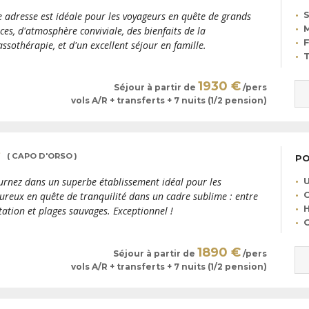
S
e adresse est idéale pour les voyageurs en quête de grands
M
ces, d'atmosphère conviviale, des bienfaits de la
F
assothérapie, et d'un excellent séjour en famille.
T
1930 €
Séjour à partir de
/pers
vols A/R + transferts + 7 nuits (1/2 pension)
( CAPO D'ORSO )
PO
U
urnez dans un superbe établissement idéal pour les
C
reux en quête de tranquilité dans un cadre sublime : entre
H
tation et plages sauvages. Exceptionnel !
G
1890 €
Séjour à partir de
/pers
vols A/R + transferts + 7 nuits (1/2 pension)