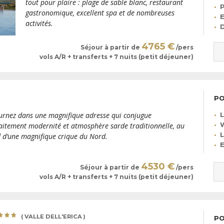
tout pour plaire : plage de sable blanc, restaurant
P
gastronomique, excellent spa et de nombreuses
activités.
4765 €
Séjour à partir de
/pers
vols A/R + transferts + 7 nuits (petit déjeuner)
PO
urnez dans une magnifique adresse qui conjugue
L
W
aitement modernité et atmosphère sarde traditionnelle, au
L
 d’une magnifique crique du Nord.
E
4530 €
Séjour à partir de
/pers
vols A/R + transferts + 7 nuits (petit déjeuner)
( VALLE DELL'ERICA )
PO