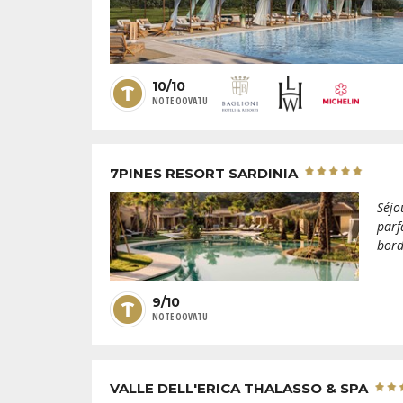
10/10
NOTE OOVATU
7PINES RESORT SARDINIA
Séjo
parf
bord
9/10
NOTE OOVATU
VALLE DELL'ERICA THALASSO & SPA