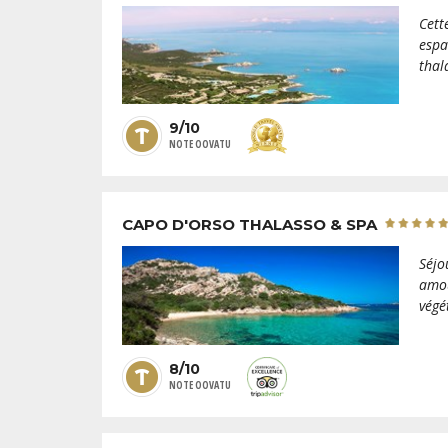
Cett
espa
thal
9/10
NOTE OOVATU
CAPO D'ORSO THALASSO & SPA
Séjo
amou
végé
8/10
NOTE OOVATU