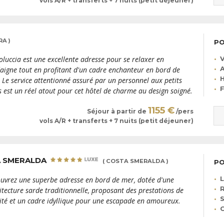
vols A/R + transferts + 7 nuits (petit déjeuner)
A )
PO
V
oluccia est une excellente adresse pour se relaxer en
A
aigne tout en profitant d'un cadre enchanteur en bord de
H
 Le service attentionné assuré par un personnel aux petits
F
s est un réel atout pour cet hôtel de charme au design soigné.
1155 €
Séjour à partir de
/pers
vols A/R + transferts + 7 nuits (petit déjeuner)
A SMERALDA
( COSTA SMERALDA )
PO
L
uvrez une superbe adresse en bord de mer, dotée d'une
R
itecture sarde traditionnelle, proposant des prestations de
S
ité et un cadre idyllique pour une escapade en amoureux.