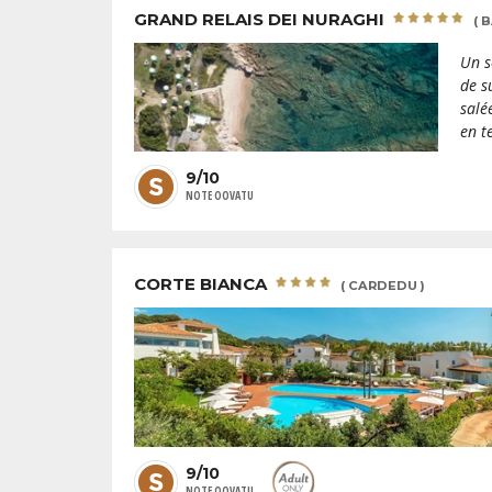
GRAND RELAIS DEI NURAGHI
( 
Un s
de s
salé
en t
9/10
NOTE OOVATU
CORTE BIANCA
( CARDEDU )
9/10
NOTE OOVATU