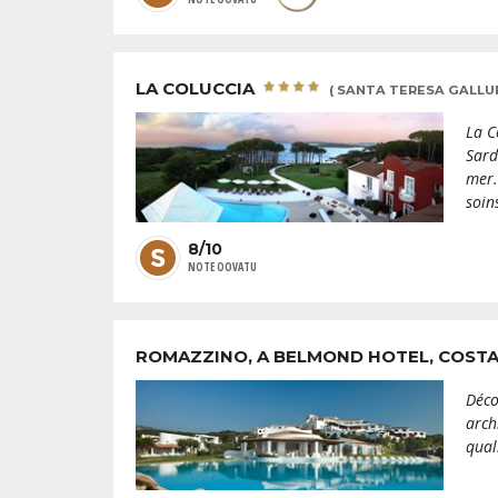
LA COLUCCIA
( SANTA TERESA GALLUR
La C
Sard
mer.
soin
8/10
NOTE OOVATU
ROMAZZINO, A BELMOND HOTEL, COST
Déco
arch
qual