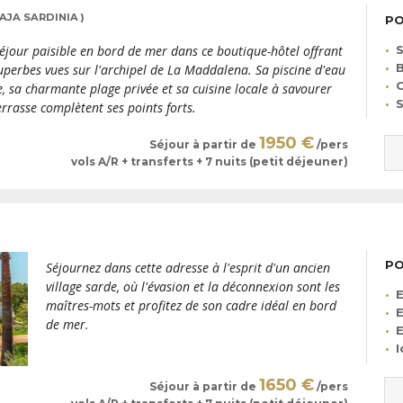
BAJA SARDINIA )
PO
S
éjour paisible en bord de mer dans ce boutique-hôtel offrant
B
uperbes vues sur l'archipel de La Maddalena. Sa piscine d'eau
e, sa charmante plage privée et sa cuisine locale à savourer
S
errasse complètent ses points forts.
1950 €
Séjour à partir de
/pers
vols A/R + transferts + 7 nuits (petit déjeuner)
PO
Séjournez dans cette adresse à l'esprit d'un ancien
village sarde, où l'évasion et la déconnexion sont les
E
maîtres-mots et profitez de son cadre idéal en bord
E
de mer.
E
I
1650 €
Séjour à partir de
/pers