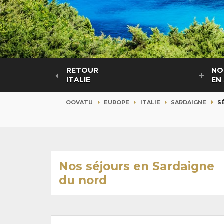
RETOUR
NO
ITALIE
EN
OOVATU
EUROPE
ITALIE
SARDAIGNE
S
Nos séjours en Sardaigne
du nord