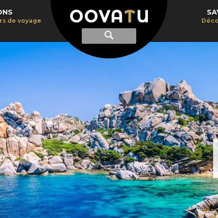
ONS
SA
irs de voyage
Déco
Afficher
Recherche
la
recherche