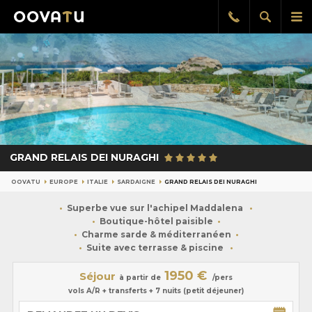
Afficher
Aff
Rappel
gratuit
la
le
recherch
me
pri
GRAND RELAIS DEI NURAGHI
OOVATU
EUROPE
ITALIE
SARDAIGNE
GRAND RELAIS DEI NURAGHI
Superbe vue sur l'achipel Maddalena
Boutique-hôtel paisible
Charme sarde & méditerranéen
Suite avec terrasse & piscine
1950 €
Séjour
à partir de
/pers
vols A/R + transferts + 7 nuits (petit déjeuner)