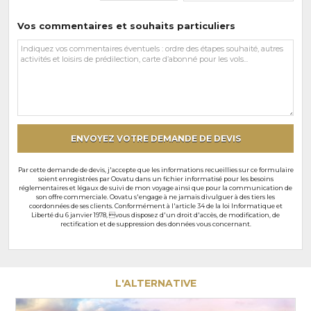
Vos commentaires et souhaits particuliers
Vos
commentaires
et
souhaits
particuliers
ENVOYEZ VOTRE DEMANDE DE DEVIS
Par cette demande de devis, j'accepte que les informations recueillies sur ce formulaire
soient enregistrées par Oovatu dans un fichier informatisé pour les besoins
réglementaires et légaux de suivi de mon voyage ainsi que pour la communication de
son offre commerciale. Oovatu s'engage à ne jamais divulguer à des tiers les
coordonnées de ses clients. Conformément à l'article 34 de la loi Informatique et
Liberté du 6 janvier 1978, vous disposez d'un droit d'accès, de modification, de
rectification et de suppression des données vous concernant.
L'ALTERNATIVE