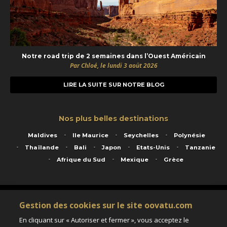
Notre road trip de 2 semaines dans l’Ouest Américain
Par Chloé, le lundi 3 août 2026
LIRE LA SUITE SUR NOTRE BLOG
Nos plus belles destinations
Maldives
Ile Maurice
Seychelles
Polynésie
Thaïlande
Bali
Japon
Etats-Unis
Tanzanie
Afrique du Sud
Mexique
Grèce
Service animé par Nautil Voyages - 22 rue Georges Picquart 75017 Paris - S.A.S
Gestion des cookies sur le site oovatu.com
au capital de 155 696 euros - RCS Paris B 423 671 973 - Code APE 7911Z
Matricule Atout France IM075100020 - Garantie financière Groupama - Agrément IATA
En cliquant sur « Autoriser et fermer », vous acceptez le
n°20-2 4177 1