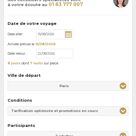
01 83 777 007
à votre écoute au
Date de votre voyage
Date aller :
Arrivée
prévue le
15/08/2026
Date retour :
8 jours
dont
7 nuits
sur place
Ville de départ
Paris
Conditions
Tarification optimisée et promotions en cours
Participants
Adulte(s)
Enfant(s)
2 adultes