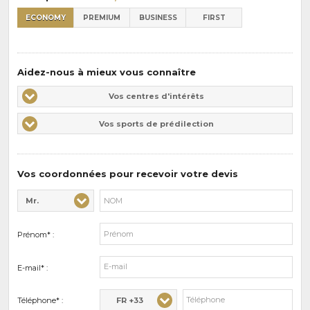
ECONOMY
PREMIUM
BUSINESS
FIRST
Aidez-nous à mieux vous connaître
Vos
Vos centres d'intérêts
centres
Vos
Vos sports de prédilection
d'intérêts
sports
de
prédilections
Vos coordonnées pour recevoir votre devis
Mr.
Civilité* :
Nom* :
Prénom* :
E-mail* :
FR +33
Téléphone* :