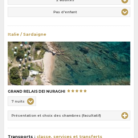
Pas d'enfant
Italie / Sardaigne
GRAND RELAIS DEI NURAGHI
Choix
7 nuits
de
Durée
la
Présentation et choix des chambres (facultatif)
:
pension
:
Transports :
classe, services et transferts