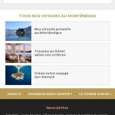
TOUS NOS VOYAGES AU MONTÉNÉGRO
Nos circuits privatifs
au Monténégro
Trouvez un hôtel
selon vos critères
Créez votre voyage
sur-mesure
OOVATU
POURQUOI NOUS CHOISIR ?
LE VOYAGE SUR-MESU
Newsletter
Actualités, coups de cœur, offres spéciales, recevez le meilleur du voyage :