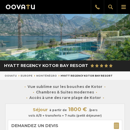
Afficher
Aff
Rappel
gratuit
la
le
recherch
me
pri
HYATT REGENCY KOTOR BAY RESORT
OOVATU
EUROPE
MONTÉNÉGRO
HYATT REGENCY KOTOR BAY RESORT
Vue sublime sur les bouches de Kotor
Chambres & Suites modernes
Accès à une des rare plage de Kotor
1800 €
Séjour
à partir de
/pers
vols A/R + transferts + 7 nuits (petit déjeuner)
DEMANDEZ UN DEVIS