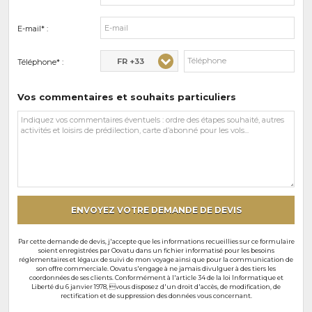
E-mail* :
FR +33
Téléphone* :
Vos commentaires et souhaits particuliers
Vos
commentaires
et
souhaits
particuliers
ENVOYEZ VOTRE DEMANDE DE DEVIS
Par cette demande de devis, j'accepte que les informations recueillies sur ce formulaire
soient enregistrées par Oovatu dans un fichier informatisé pour les besoins
réglementaires et légaux de suivi de mon voyage ainsi que pour la communication de
son offre commerciale. Oovatu s'engage à ne jamais divulguer à des tiers les
coordonnées de ses clients. Conformément à l'article 34 de la loi Informatique et
Liberté du 6 janvier 1978, vous disposez d'un droit d'accès, de modification, de
rectification et de suppression des données vous concernant.