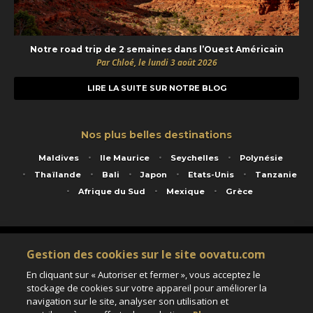
Notre road trip de 2 semaines dans l’Ouest Américain
Par Chloé, le lundi 3 août 2026
LIRE LA SUITE SUR NOTRE BLOG
Nos plus belles destinations
Maldives
Ile Maurice
Seychelles
Polynésie
Thaïlande
Bali
Japon
Etats-Unis
Tanzanie
Afrique du Sud
Mexique
Grèce
Service animé par Nautil Voyages - 22 rue Georges Picquart 75017 Paris - S.A.S
Gestion des cookies sur le site oovatu.com
au capital de 155 696 euros - RCS Paris B 423 671 973 - Code APE 7911Z
Matricule Atout France IM075100020 - Garantie financière Groupama - Agrément IATA
En cliquant sur « Autoriser et fermer », vous acceptez le
n°20-2 4177 1
stockage de cookies sur votre appareil pour améliorer la
Assurance responsabilité civile et professionnelle HISCOX RCP0081066
navigation sur le site, analyser son utilisation et