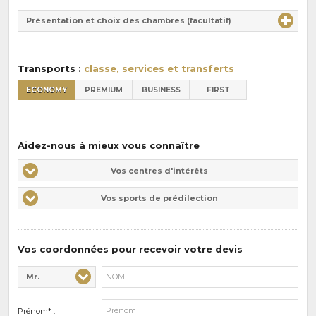
Durée
la
Présentation et choix des chambres (facultatif)
:
pension
:
Transports :
classe, services et transferts
ECONOMY
PREMIUM
BUSINESS
FIRST
Aidez-nous à mieux vous connaître
Vos
Vos centres d'intérêts
centres
Vos
Vos sports de prédilection
d'intérêts
sports
de
prédilections
Vos coordonnées pour recevoir votre devis
Mr.
Civilité* :
Nom* :
Prénom* :