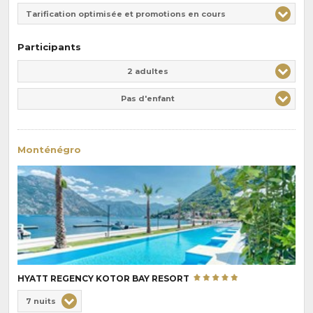
Tarification optimisée et promotions en cours
Participants
Adulte(s)
Enfant(s)
2 adultes
Pas d'enfant
Monténégro
HYATT REGENCY KOTOR BAY RESORT
Choix
7 nuits
de