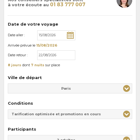
01 83 777 007
à votre écoute au
Date de votre voyage
Date aller :
Arrivée
prévue le
15/08/2026
Date retour :
8 jours
dont
7 nuits
sur place
Ville de départ
Paris
Conditions
Tarification optimisée et promotions en cours
Participants
Adulte(s)
Enfant(s)
2 adultes