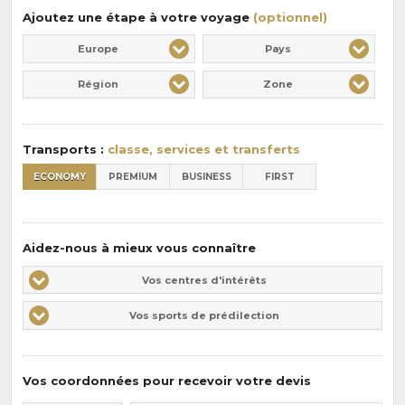
Ajoutez une étape à votre voyage
(optionnel)
Europe
Pays
Région
Zone
Transports :
classe, services et transferts
ECONOMY
PREMIUM
BUSINESS
FIRST
Aidez-nous à mieux vous connaître
Vos
Vos centres d'intérêts
centres
Vos
Vos sports de prédilection
d'intérêts
sports
de
prédilections
Vos coordonnées pour recevoir votre devis