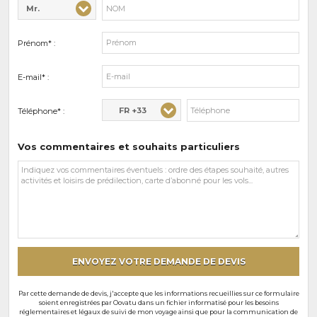
Mr.
Civilité* :
Nom* :
Prénom* :
E-mail* :
FR +33
Téléphone* :
Vos commentaires et souhaits particuliers
Vos
commentaires
et
souhaits
particuliers
ENVOYEZ VOTRE DEMANDE DE DEVIS
Par cette demande de devis, j'accepte que les informations recueillies sur ce formulaire
soient enregistrées par Oovatu dans un fichier informatisé pour les besoins
réglementaires et légaux de suivi de mon voyage ainsi que pour la communication de