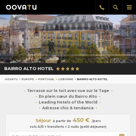
Afficher
Aff
Rappel
gratuit
la
le
recherch
me
pri
BAIRRO ALTO HOTEL
OOVATU
EUROPE
PORTUGAL
LISBONNE
BAIRRO ALTO HOTEL
Terrasse sur le toit avec vue sur le Tage
En plein cœur du Bairro Alto
Leading Hotels of the World
Adresse chic & tendance
450 €
Séjour
à partir de
/pers
vols A/R + transferts + 2 nuits (petit déjeuner)