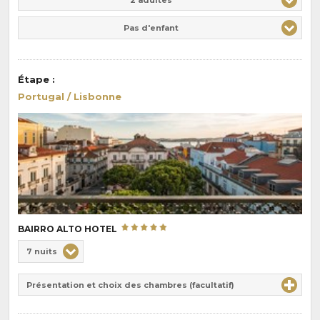
Pas d'enfant
Étape
:
Portugal / Lisbonne
BAIRRO ALTO HOTEL
Choix
7 nuits
de
Durée
la
Présentation et choix des chambres (facultatif)
:
pension
: