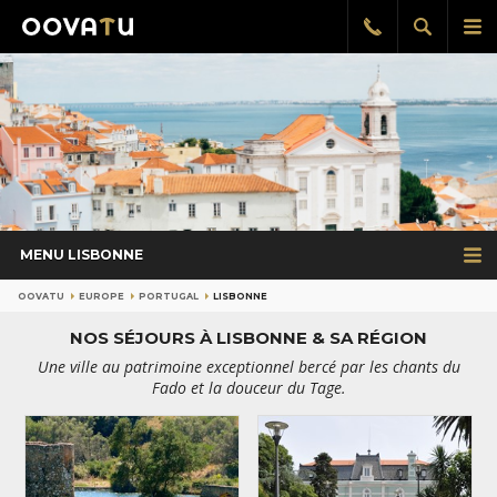
Afficher
Aff
Rappel
gratuit
la
le
recherch
me
pri
MENU LISBONNE
OOVATU
EUROPE
PORTUGAL
LISBONNE
NOS SÉJOURS À LISBONNE & SA RÉGION
Une ville au patrimoine exceptionnel bercé par les chants du
Fado et la douceur du Tage.