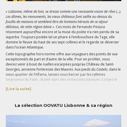
« Lisbonne, même de loin, se dresse comme une ravissante vision de rêve (…).
Les dômes, les monuments, les vieux châteaux font saillie au-dessus du
fouillis de maisons et semblent être de lointains hérauts de ce séjour
délicieux, de cette région bénie »
. Ces mots de Fernando Pessoa
résonnent aujourd’hui encore et la muse du poète n’a rien perdu de sa
superbe. Toujours postée tel un phare à l’embouchure du Tage, elle
domine le fleuve du haut de ses sept collines et le regarde se déverser
dans l’océan Atlantique.
Cette topographie hors norme offre aux voyageurs des points de vue
exceptionnels de part et d’autre de la ville. Pour en profiter, vous
devrez venir à bout de ruelles escarpées jusqu’au Château de Saint-
Georges, ancienne forteresse des Maures. Aux pieds du
Castelo
, dans le
vieux quartier de l’Alfama, laissez-vous bercer par les rythmes
langoureux du Fado, chanté dans des restaurants typiques. Longez le
fleuve jusqu’à la Praça do Comercio, fabuleuse esplanade avec ses
[Lire la suite]
bâtiments jaunes ornés d’arcades et son Arc de Triomphe s’ouvrant sur
les rues perpendiculaires de la Baixa, la zone la plus touristique de la
ville. Depuis ce centre névralgique où les bars, restaurants et boutiques
La sélection OOVATU Lisbonne & sa région
sont légion, vous pourrez facilement rejoindre les principales
attractions lisboètes. Empruntez l’ascenseur Santa Justa qui relie la
Baixa au Bairro Alto, et faites une halte au Couvent des Carmes où vous
découvrirez les ruines d’une ancienne église gothique frappée par un
tremblement de terre. Dans la nef centrale, le toit a disparu et seuls les