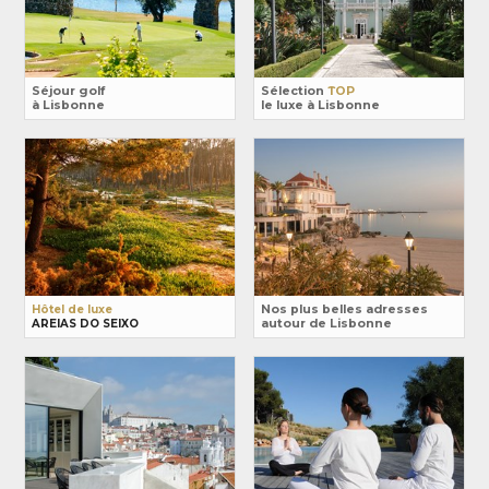
Séjour golf
Sélection
TOP
à Lisbonne
le luxe à Lisbonne
Hôtel de luxe
Nos plus belles adresses
AREIAS DO SEIXO
autour de Lisbonne