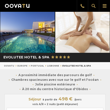
Afficher
Aff
Rappel
gratuit
la
le
recherch
me
pri
EVOLUTEE HOTEL & SPA
OOVATU
EUROPE
PORTUGAL
LISBONNE
EVOLUTEE HOTEL & SPA
A proximité immédiate des parcours de golf
Chambres spacieuses avec vue sur le golf et l'océan
Jolie piscine extérieure
À 20 min du centre historique d'Obidos
498 €
Séjour
à partir de
/pers
vols A/R + 2 nuits (petit déjeuner)