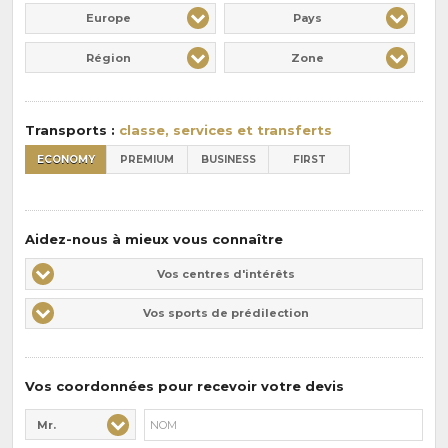
Europe
Pays
Région
Zone
Transports :
classe, services et transferts
ECONOMY
PREMIUM
BUSINESS
FIRST
Aidez-nous à mieux vous connaître
Vos
Vos centres d'intérêts
centres
Vos
Vos sports de prédilection
d'intérêts
sports
de
prédilections
Vos coordonnées pour recevoir votre devis
Mr.
Civilité* :
Nom* :