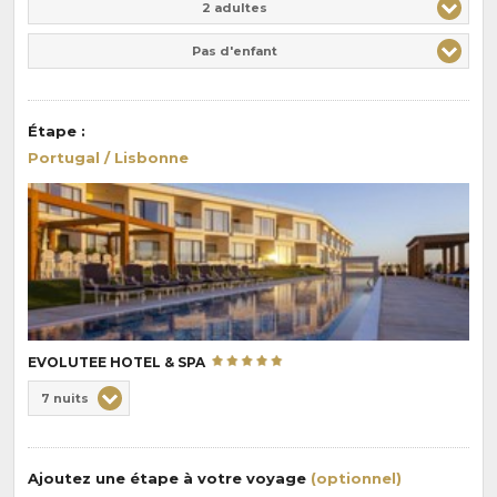
2 adultes
Pas d'enfant
Étape
:
Portugal / Lisbonne
EVOLUTEE HOTEL & SPA
Choix
7 nuits
de
Durée
la
:
pension
Ajoutez une étape à votre voyage
(optionnel)
: