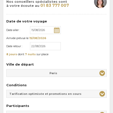
Nos conseillers spécialistes sont
01 83 777 007
à votre écoute au
Date de votre voyage
Date aller :
Arrivée
prévue le
15/08/2026
Date retour :
8 jours
dont
7 nuits
sur place
Ville de départ
Paris
Conditions
Tarification optimisée et promotions en cours
Participants
Adulte(s)
Enfant(s)