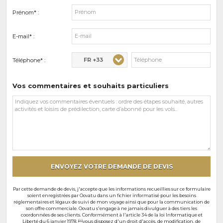
Prénom* :
E-mail* :
FR +33
Téléphone* :
Vos commentaires et souhaits particuliers
Vos
commentaires
et
souhaits
particuliers
ENVOYEZ VOTRE DEMANDE DE DEVIS
Par cette demande de devis, j'accepte que les informations recueillies sur ce formulaire
soient enregistrées par Oovatu dans un fichier informatisé pour les besoins
réglementaires et légaux de suivi de mon voyage ainsi que pour la communication de
son offre commerciale. Oovatu s'engage à ne jamais divulguer à des tiers les
coordonnées de ses clients. Conformément à l'article 34 de la loi Informatique et
Liberté du 6 janvier 1978, vous disposez d'un droit d'accès, de modification, de