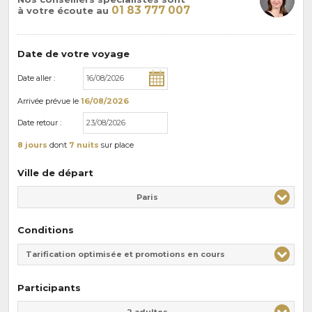
01 83 777 007
à votre écoute au
Date de votre voyage
Date aller :
Arrivée
prévue le
16/08/2026
Date retour :
8 jours
dont
7 nuits
sur place
Ville de départ
Paris
Conditions
Tarification optimisée et promotions en cours
Participants
Adulte(s)
Enfant(s)
2 adultes