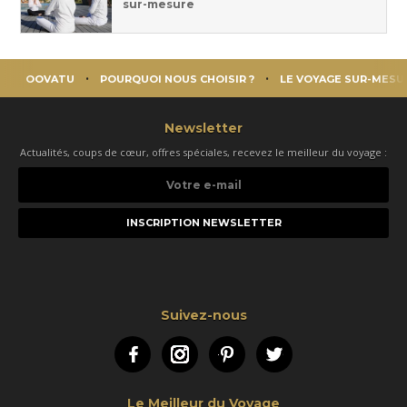
sur-mesure
OOVATU
POURQUOI NOUS CHOISIR ?
LE VOYAGE SUR-MESU
Newsletter
Actualités, coups de cœur, offres spéciales, recevez le meilleur du voyage :
Votre
e-
mail
Suivez-nous
Facebook
Instagram
Pinterest
Twitter
Le Meilleur du Voyage