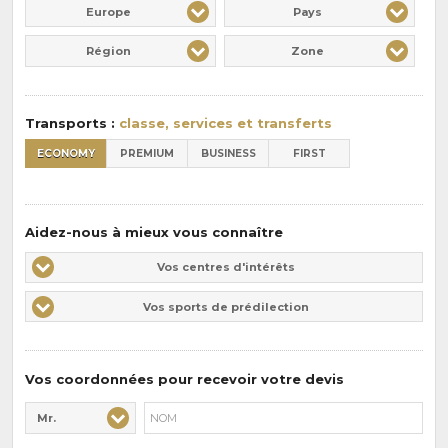
Europe
Pays
Région
Zone
Transports :
classe, services et transferts
ECONOMY
PREMIUM
BUSINESS
FIRST
Aidez-nous à mieux vous connaître
Vos
Vos centres d'intérêts
centres
Vos
Vos sports de prédilection
d'intérêts
sports
de
prédilections
Vos coordonnées pour recevoir votre devis
Mr.
Civilité* :
Nom* :