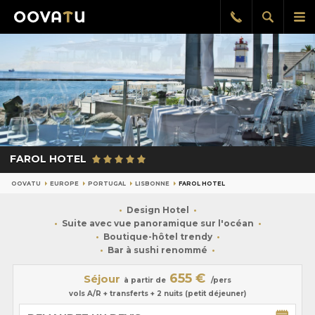
Afficher
Aff
Rappel
gratuit
la
le
recherch
me
pri
FAROL HOTEL
OOVATU
EUROPE
PORTUGAL
LISBONNE
FAROL HOTEL
Design Hotel
Suite avec vue panoramique sur l'océan
Boutique-hôtel trendy
Bar à sushi renommé
655 €
Séjour
à partir de
/pers
vols A/R + transferts + 2 nuits (petit déjeuner)