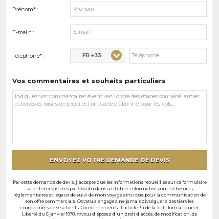
Prénom* :
E-mail* :
FR +33
Téléphone* :
Vos commentaires et souhaits particuliers
Vos
commentaires
et
souhaits
particuliers
ENVOYEZ VOTRE DEMANDE DE DEVIS
Par cette demande de devis, j'accepte que les informations recueillies sur ce formulaire
soient enregistrées par Oovatu dans un fichier informatisé pour les besoins
réglementaires et légaux de suivi de mon voyage ainsi que pour la communication de
son offre commerciale. Oovatu s'engage à ne jamais divulguer à des tiers les
coordonnées de ses clients. Conformément à l'article 34 de la loi Informatique et
Liberté du 6 janvier 1978, vous disposez d'un droit d'accès, de modification, de