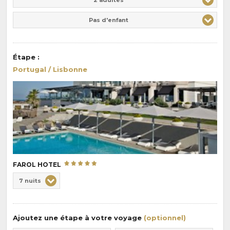
Pas d'enfant
Étape
:
Portugal / Lisbonne
FAROL HOTEL
Choix
7 nuits
de
Durée
la
:
pension
Ajoutez une étape à votre voyage
(optionnel)
: