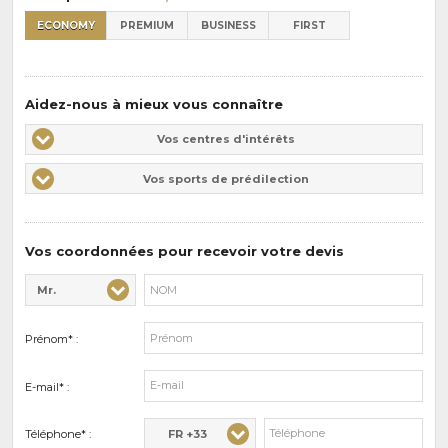
ECONOMY
PREMIUM
BUSINESS
FIRST
Aidez-nous à mieux vous connaître
Vos
Vos centres d'intérêts
centres
Vos
Vos sports de prédilection
d'intérêts
sports
de
prédilections
Vos coordonnées pour recevoir votre devis
Mr.
Civilité* :
Nom* :
Prénom* :
E-mail* :
FR +33
Téléphone* :