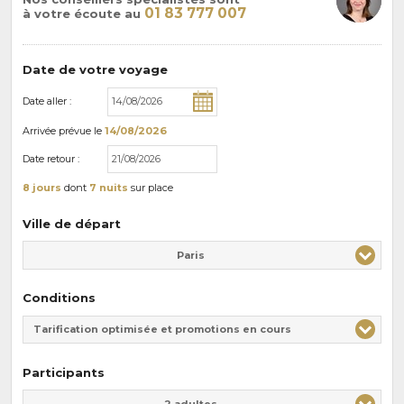
01 83 777 007
à votre écoute au
Date de votre voyage
Date aller :
Arrivée
prévue le
14/08/2026
Date retour :
8 jours
dont
7 nuits
sur place
Ville de départ
Paris
Conditions
Tarification optimisée et promotions en cours
Participants
Adulte(s)
Enfant(s)
2 adultes