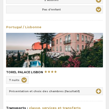
Pas d'enfant
Portugal / Lisbonne
TOREL PALACE LISBON
Choix
7 nuits
de
Durée
la
Présentation et choix des chambres (facultatif)
:
pension
:
Transports :
classe, services et transferts