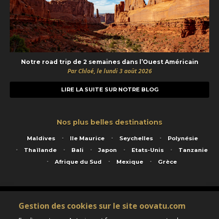
Notre road trip de 2 semaines dans l’Ouest Américain
Par Chloé, le lundi 3 août 2026
LIRE LA SUITE SUR NOTRE BLOG
Nos plus belles destinations
Maldives
Ile Maurice
Seychelles
Polynésie
Thaïlande
Bali
Japon
Etats-Unis
Tanzanie
Afrique du Sud
Mexique
Grèce
Service animé par Nautil Voyages - 22 rue Georges Picquart 75017 Paris - S.A.S
Gestion des cookies sur le site oovatu.com
au capital de 155 696 euros - RCS Paris B 423 671 973 - Code APE 7911Z
Matricule Atout France IM075100020 - Garantie financière Groupama - Agrément IATA