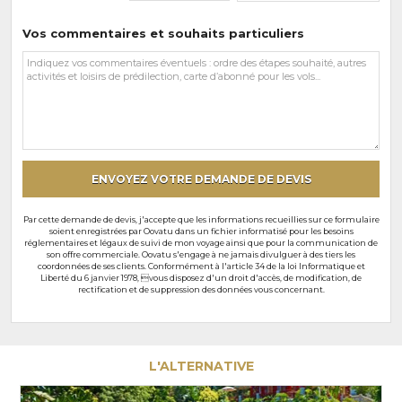
Vos commentaires et souhaits particuliers
Vos
commentaires
et
souhaits
particuliers
ENVOYEZ VOTRE DEMANDE DE DEVIS
Par cette demande de devis, j'accepte que les informations recueillies sur ce formulaire
soient enregistrées par Oovatu dans un fichier informatisé pour les besoins
réglementaires et légaux de suivi de mon voyage ainsi que pour la communication de
son offre commerciale. Oovatu s'engage à ne jamais divulguer à des tiers les
coordonnées de ses clients. Conformément à l'article 34 de la loi Informatique et
Liberté du 6 janvier 1978, vous disposez d'un droit d'accès, de modification, de
rectification et de suppression des données vous concernant.
L'ALTERNATIVE