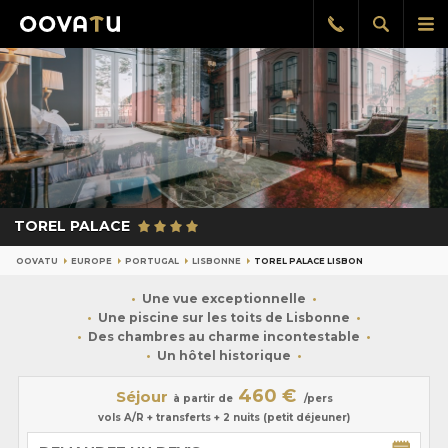
Afficher
Aff
Rappel
gratuit
la
le
recherch
me
pri
TOREL PALACE
OOVATU
EUROPE
PORTUGAL
LISBONNE
TOREL PALACE LISBON
Une vue exceptionnelle
Une piscine sur les toits de Lisbonne
Des chambres au charme incontestable
Un hôtel historique
460 €
Séjour
à partir de
/pers
vols A/R + transferts + 2 nuits (petit déjeuner)