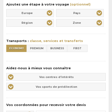
:
pension
Ajoutez une étape à votre voyage
(optionnel)
:
Europe
Pays
Région
Zone
Transports :
classe, services et transferts
ECONOMY
PREMIUM
BUSINESS
FIRST
Aidez-nous à mieux vous connaître
Vos
Vos centres d'intérêts
centres
Vos
Vos sports de prédilection
d'intérêts
sports
de
prédilections
Vos coordonnées pour recevoir votre devis