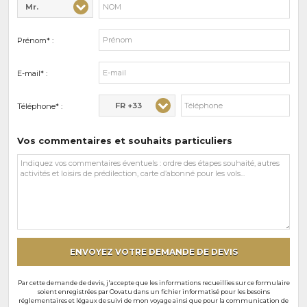
Mr.
Civilité* :
Nom* :
Prénom* :
E-mail* :
FR +33
Téléphone* :
Vos commentaires et souhaits particuliers
Vos
commentaires
et
souhaits
particuliers
ENVOYEZ VOTRE DEMANDE DE DEVIS
Par cette demande de devis, j'accepte que les informations recueillies sur ce formulaire
soient enregistrées par Oovatu dans un fichier informatisé pour les besoins
réglementaires et légaux de suivi de mon voyage ainsi que pour la communication de