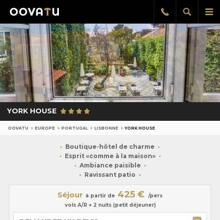
Afficher
Aff
Rappel
gratuit
la
le
recherch
me
pri
YORK HOUSE
OOVATU
EUROPE
PORTUGAL
LISBONNE
YORK HOUSE
Boutique-hôtel de charme
Esprit «comme à la maison»
Ambiance paisible
Ravissant patio
425 €
Séjour
à partir de
/pers
vols A/R + 2 nuits (petit déjeuner)