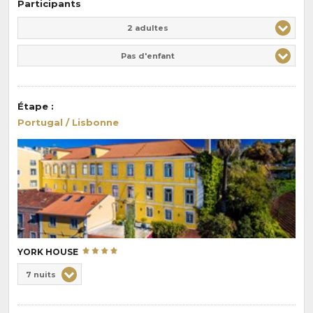
Participants
Adulte(s)
Enfant(s)
2 adultes
Pas d'enfant
Étape
:
Portugal / Lisbonne
YORK HOUSE
Choix
7 nuits
de
Durée
la