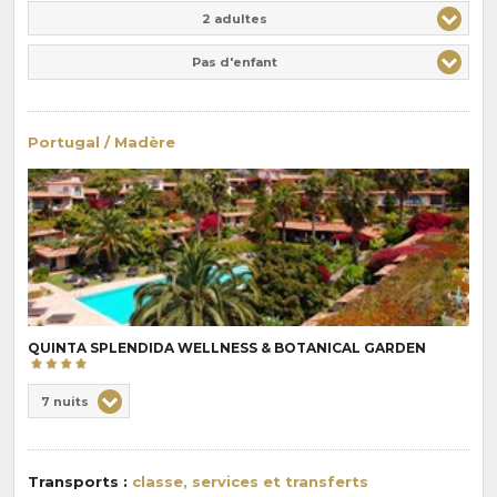
Adulte(s)
Enfant(s)
2 adultes
Pas d'enfant
Portugal / Madère
QUINTA SPLENDIDA WELLNESS & BOTANICAL GARDEN
Choix
7 nuits
de
Durée
la
:
pension
Transports :
classe, services et transferts