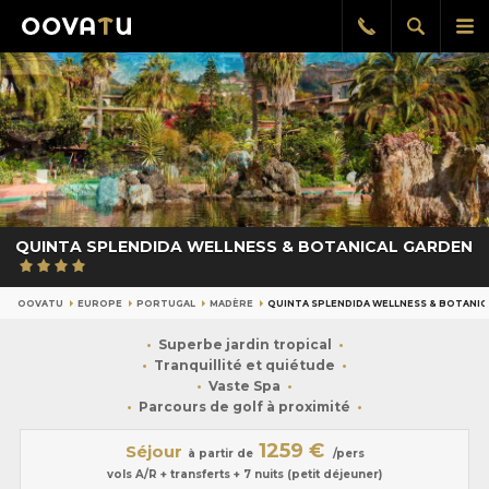
Afficher
Aff
Rappel
gratuit
la
le
recherch
me
pri
QUINTA SPLENDIDA WELLNESS & BOTANICAL GARDEN
OOVATU
EUROPE
PORTUGAL
MADÈRE
QUINTA SPLENDIDA WELLNESS & BOTANIC
Superbe jardin tropical
Tranquillité et quiétude
Vaste Spa
Parcours de golf à proximité
1259 €
Séjour
à partir de
/pers
vols A/R + transferts + 7 nuits (petit déjeuner)