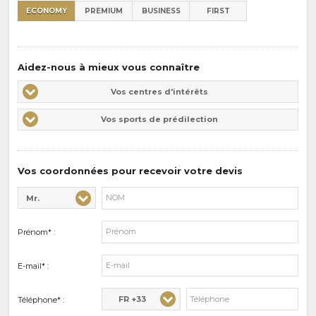
:
ECONOMY
PREMIUM
BUSINESS
FIRST
Aidez-nous à mieux vous connaître
Vos
Vos centres d'intérêts
centres
Vos
Vos sports de prédilection
d'intérêts
sports
de
prédilections
Vos coordonnées pour recevoir votre devis
Mr.
Civilité* :
Nom* :
Prénom* :
E-mail* :
FR +33
Téléphone* :