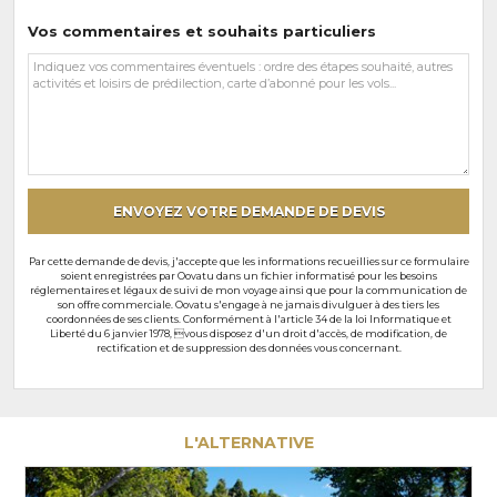
Vos commentaires et souhaits particuliers
Vos
commentaires
et
souhaits
particuliers
ENVOYEZ VOTRE DEMANDE DE DEVIS
Par cette demande de devis, j'accepte que les informations recueillies sur ce formulaire
soient enregistrées par Oovatu dans un fichier informatisé pour les besoins
réglementaires et légaux de suivi de mon voyage ainsi que pour la communication de
son offre commerciale. Oovatu s'engage à ne jamais divulguer à des tiers les
coordonnées de ses clients. Conformément à l'article 34 de la loi Informatique et
Liberté du 6 janvier 1978, vous disposez d'un droit d'accès, de modification, de
rectification et de suppression des données vous concernant.
L'ALTERNATIVE