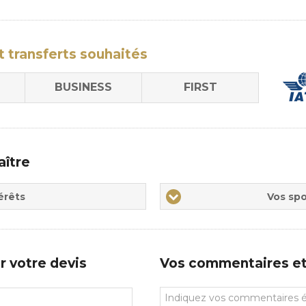
rée
sion
t transferts
souhaités
BUSINESS
FIRST
aître
Vos
érêts
Vos spo
sports
de
prédilections
r votre devis
Vos commentaires et 
Vos