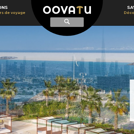
ONS
SA
irs de voyage
Déco
Afficher
Recherche
la
recherche