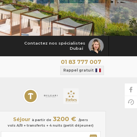
Contactez nos spécialistes
Dubaï
01 83 777 007
Rappel gratuit
3200 €
Séjour
à partir de
/pers
vols A/R + transferts + 4 nuits (petit déjeuner)