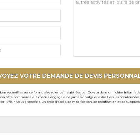
commentaires
et
souhaits
particuliers
VOYEZ VOTRE DEMANDE DE DEVIS
PERSONNAL
ons recueillies sur ce formulaire soient enregistrées par Oovatu dans un fichier informati
 offre commerciale. Oovatu s'engage à ne jamais divulguer à des tiers les coordonnées de 
ier 1978, vous disposez d'un droit d'accès, de modification, de rectification et de suppre