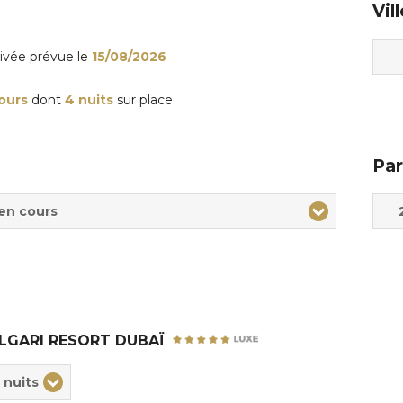
Vil
rivée
prévue le
15/08/2026
jours
dont
4 nuits
sur place
Par
Adul
Enfa
 en cours
LGARI RESORT DUBAÏ
ix
 nuits