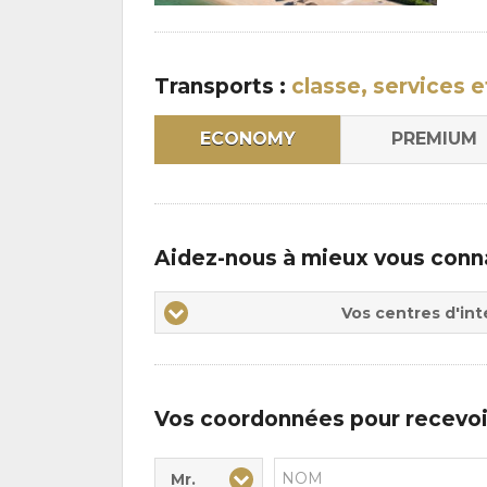
Du
la
:
pen
:
Transports :
classe, services e
ECONOMY
PREMIUM
Aidez-nous à mieux vous conn
Vos
Vos centres d'int
centres
d'intérêts
Vos coordonnées pour recevoi
Mr.
Civilité* :
Nom* :