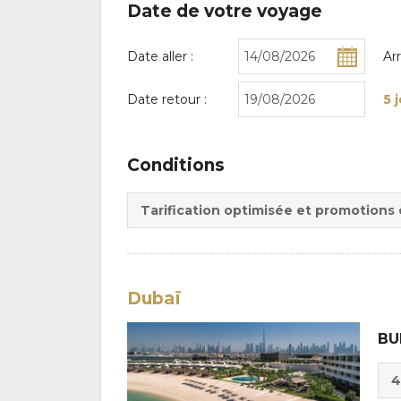
Date de votre voyage
Date aller :
Ar
Date retour :
5 
Conditions
Tarification optimisée et promotions
Dubaï
BU
Cho
4
de