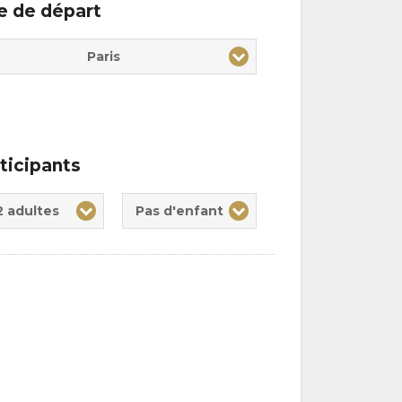
le de départ
Paris
ticipants
te(s)
nt(s)
2 adultes
Pas d'enfant