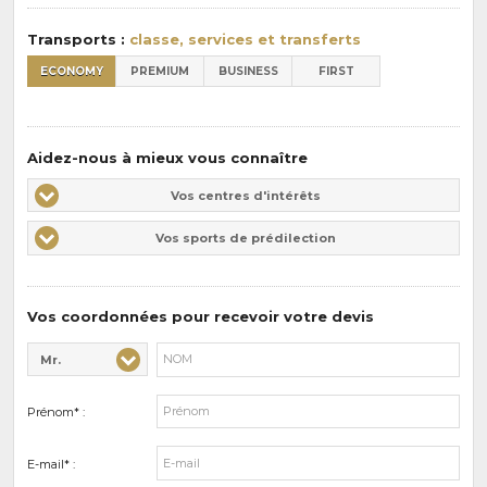
:
Transports :
classe, services et transferts
ECONOMY
PREMIUM
BUSINESS
FIRST
Aidez-nous à mieux vous connaître
Vos
Vos centres d'intérêts
centres
Vos
Vos sports de prédilection
d'intérêts
sports
de
prédilections
Vos coordonnées pour recevoir votre devis
Mr.
Civilité* :
Nom* :
Prénom* :
E-mail* :