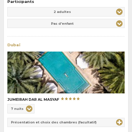
Participants
Adulte(s)
Enfant(s)
2 adultes
Pas d'enfant
Dubaï
JUMEIRAH DAR AL MASYAF
Choix
7 nuits
de
Durée
la
Présentation et choix des chambres (facultatif)
:
pension