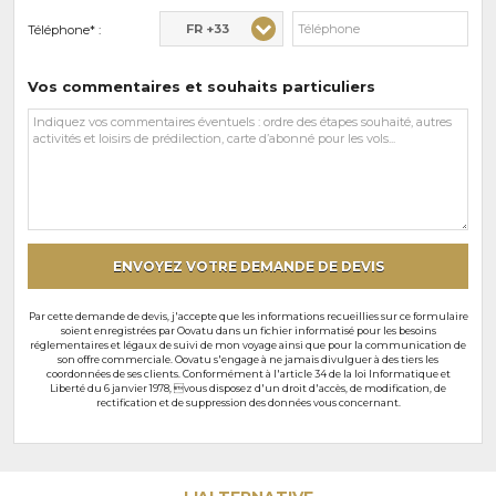
FR +33
Téléphone* :
Vos commentaires et souhaits particuliers
Vos
commentaires
et
souhaits
particuliers
ENVOYEZ VOTRE DEMANDE DE DEVIS
Par cette demande de devis, j'accepte que les informations recueillies sur ce formulaire
soient enregistrées par Oovatu dans un fichier informatisé pour les besoins
réglementaires et légaux de suivi de mon voyage ainsi que pour la communication de
son offre commerciale. Oovatu s'engage à ne jamais divulguer à des tiers les
coordonnées de ses clients. Conformément à l'article 34 de la loi Informatique et
Liberté du 6 janvier 1978, vous disposez d'un droit d'accès, de modification, de
rectification et de suppression des données vous concernant.