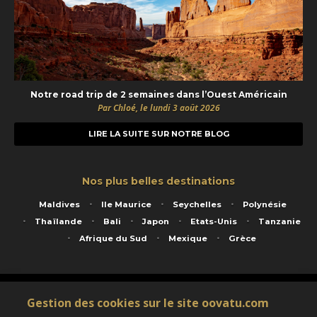
Notre road trip de 2 semaines dans l’Ouest Américain
Par Chloé, le lundi 3 août 2026
LIRE LA SUITE SUR NOTRE BLOG
Nos plus belles destinations
Maldives
Ile Maurice
Seychelles
Polynésie
Thaïlande
Bali
Japon
Etats-Unis
Tanzanie
Afrique du Sud
Mexique
Grèce
Service animé par Nautil Voyages - 22 rue Georges Picquart 75017 Paris - S.A.S
Gestion des cookies sur le site oovatu.com
au capital de 155 696 euros - RCS Paris B 423 671 973 - Code APE 7911Z