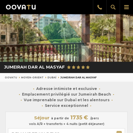
Afficher
Aff
Rappel
gratuit
la
le
recherch
me
pri
JUMEIRAH DAR AL MASYAF
OOVATU
MOYEN-ORIENT
DUBAÏ
JUMEIRAH DAR AL MASYAF
Adresse intimiste et exclusive
Emplacement privilégié sur Jumeirah Beach
Vue imprenable sur Dubaï et les alentours
Service exceptionnel
1735 €
Séjour
à partir de
/pers
vols A/R + transferts + 4 nuits (petit déjeuner)