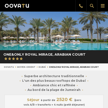
Afficher
Aff
Rappel
gratuit
la
le
recherch
me
pri
ONE&ONLY ROYAL MIRAGE, ARABIAN COURT
OOVATU
MOYEN-ORIENT
DUBAÏ
ONE&ONLY ROYAL MIRAGE, ARABIAN COURT
Superbe architecture traditionnelle
L'un des plus beaux rooftops de Dubaï
Ambiance chic et raffinée
Au bord de la plage de Jumeirah
2520 €
Séjour
à partir de
/pers
vols A/R + transferts + 4 nuits (petit déjeuner)