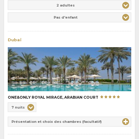
Adulte(s)
Enfant(s)
2 adultes
Pas d'enfant
Dubaï
ONE&ONLY ROYAL MIRAGE, ARABIAN COURT
Choix
7 nuits
de
Durée
la
Présentation et choix des chambres (facultatif)
:
pension
: