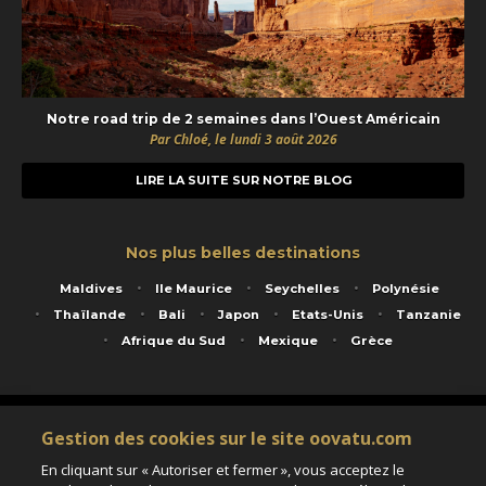
Notre road trip de 2 semaines dans l’Ouest Américain
Par Chloé, le lundi 3 août 2026
LIRE LA SUITE SUR NOTRE BLOG
Nos plus belles destinations
Maldives
Ile Maurice
Seychelles
Polynésie
Thaïlande
Bali
Japon
Etats-Unis
Tanzanie
Afrique du Sud
Mexique
Grèce
Service animé par Nautil Voyages - 22 rue Georges Picquart 75017 Paris - S.A.S
Gestion des cookies sur le site oovatu.com
au capital de 155 696 euros - RCS Paris B 423 671 973 - Code APE 7911Z
Matricule Atout France IM075100020 - Garantie financière Groupama - Agrément IATA
En cliquant sur « Autoriser et fermer », vous acceptez le
n°20-2 4177 1