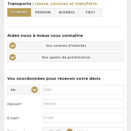
Transports :
classe, services et transferts
ECONOMY
PREMIUM
BUSINESS
FIRST
Aidez-nous à mieux vous connaître
Vos
Vos centres d'intérêts
centres
Vos
Vos sports de prédilection
d'intérêts
sports
de
prédilections
Vos coordonnées pour recevoir votre devis
Mr.
Civilité* :
Nom* :
Prénom* :
E-mail* :