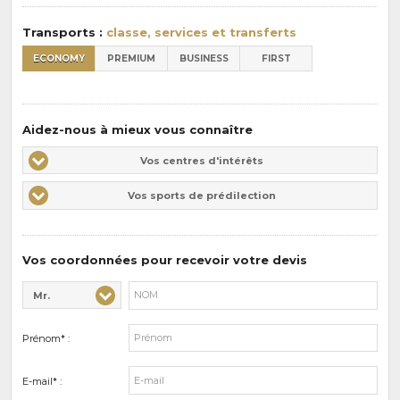
:
Transports :
classe, services et transferts
ECONOMY
PREMIUM
BUSINESS
FIRST
Aidez-nous à mieux vous connaître
Vos
Vos centres d'intérêts
centres
Vos
Vos sports de prédilection
d'intérêts
sports
de
prédilections
Vos coordonnées pour recevoir votre devis
Mr.
Civilité* :
Nom* :
Prénom* :
E-mail* :