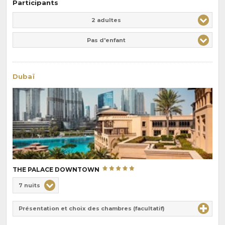
Participants
Adulte(s)
Enfant(s)
2 adultes
Pas d'enfant
Dubaï
THE PALACE DOWNTOWN
Choix
7 nuits
de
Durée
la
Présentation et choix des chambres (facultatif)
:
pension