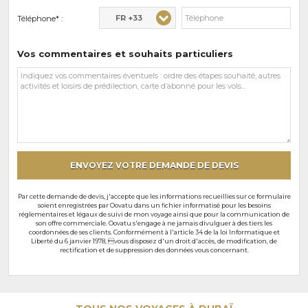
FR +33
Téléphone* :
Vos commentaires et souhaits particuliers
Vos
commentaires
et
souhaits
particuliers
ENVOYEZ VOTRE DEMANDE DE DEVIS
Par cette demande de devis, j'accepte que les informations recueillies sur ce formulaire
soient enregistrées par Oovatu dans un fichier informatisé pour les besoins
réglementaires et légaux de suivi de mon voyage ainsi que pour la communication de
son offre commerciale. Oovatu s'engage à ne jamais divulguer à des tiers les
coordonnées de ses clients. Conformément à l'article 34 de la loi Informatique et
Liberté du 6 janvier 1978, vous disposez d'un droit d'accès, de modification, de
rectification et de suppression des données vous concernant.