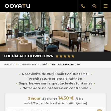
Afficher
Aff
Rappel
gratuit
la
le
recherch
me
pri
THE PALACE DOWNTOWN
OOVATU
MOYEN-ORIENT
DUBAÏ
THE PALACE DOWNTOWN
A proximité de Burj Khalifa et Dubaï Mall
Architecture orientale raffinée
Superbe vue sur le spectacle des fontaines
Notre adresse préférée en centre ville
1450 €
Séjour
à partir de
/pers
vols A/R + transferts + 4 nuits (petit déjeuner)