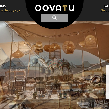
ONS
SA
irs de voyage
Déco
Afficher
Recherche
la
recherche