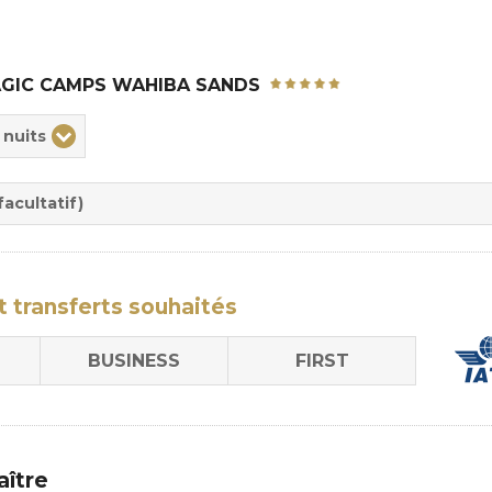
GIC CAMPS WAHIBA SANDS
ix
 nuits
rée
sion
acultatif)
t transferts
souhaités
BUSINESS
FIRST
aître