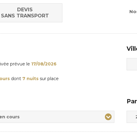
DEVIS
Nos
SANS TRANSPORT
Vil
rivée
prévue le
17/08/2026
jours
dont
7 nuits
sur place
Par
Adul
Enfa
 en cours