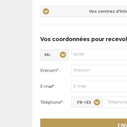
Vos
Vos centres d'int
centres
d'intérêts
Vos coordonnées pour recevoi
Mr.
Civilité* :
Nom* :
Prénom* :
E-mail* :
FR +33
Téléphone* :
EN