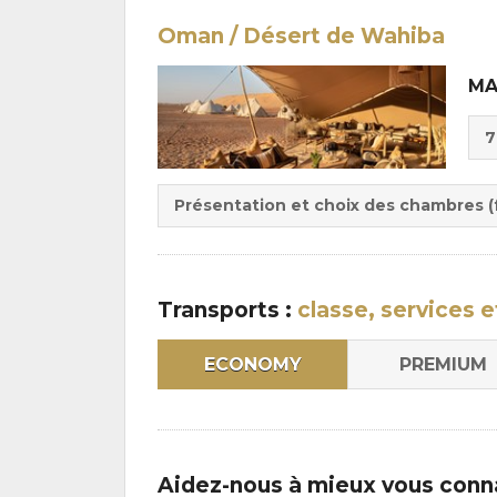
Oman / Désert de Wahiba
MA
Cho
7
de
Du
la
:
pen
Présentation et choix des chambres (f
:
Transports :
classe, services e
ECONOMY
PREMIUM
Aidez-nous à mieux vous conn