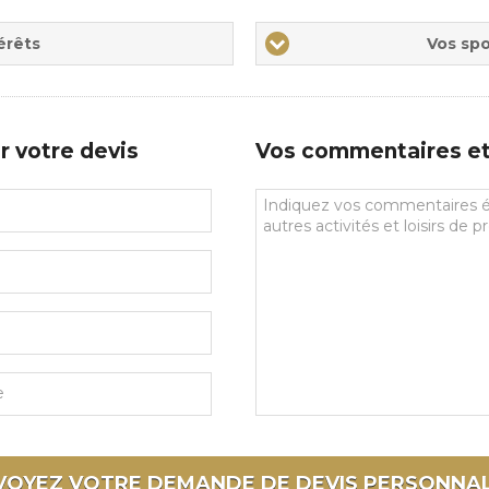
Vos
érêts
Vos spo
sports
de
prédilections
r votre devis
Vos commentaires et 
Vos
commentaires
et
souhaits
particuliers
VOYEZ VOTRE DEMANDE DE DEVIS
PERSONNAL