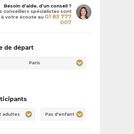
Besoin d’aide, d’un conseil ?
 conseillers spécialistes sont
01 83 777
à votre écoute au
007
le de départ
Paris
ticipants
te(s)
nt(s)
2 adultes
Pas d'enfant