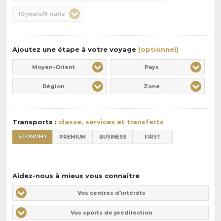
de
Durée
10 jours/9 nuits
la
:
pension
:
Ajoutez une étape à votre voyage
(optionnel)
Moyen-Orient
Pays
Région
Zone
Transports :
classe, services et transferts
ECONOMY
PREMIUM
BUSINESS
FIRST
Aidez-nous à mieux vous connaître
Vos
Vos centres d'intérêts
centres
Vos
Vos sports de prédilection
d'intérêts
sports