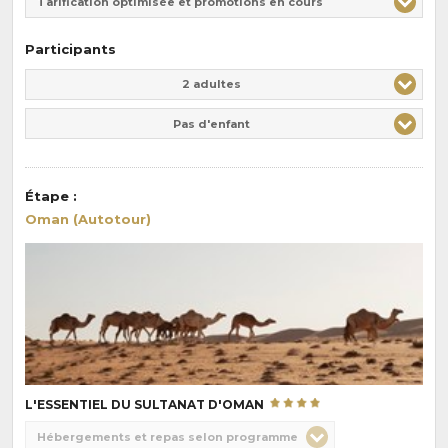
Tarification optimisée et promotions en cours
Participants
Adulte(s)
Enfant(s)
2 adultes
Pas d'enfant
Étape
:
Oman (Autotour)
L'ESSENTIEL DU SULTANAT D'OMAN
Choix
Hébergements et repas selon programme