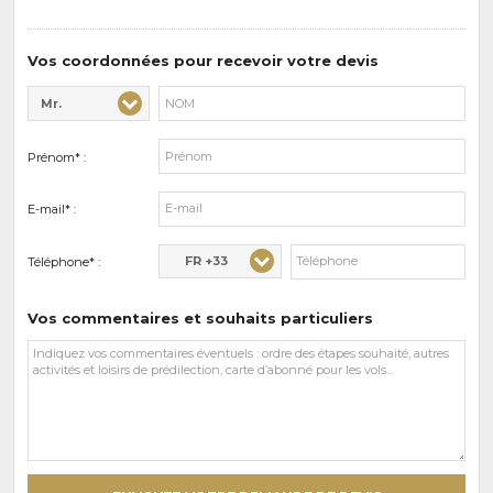
de
prédilections
Vos coordonnées pour recevoir votre devis
Mr.
Civilité* :
Nom* :
Prénom* :
E-mail* :
FR +33
Téléphone* :
Vos commentaires et souhaits particuliers
Vos
commentaires
et
souhaits
particuliers