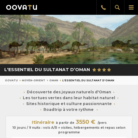
Afficher
Aff
Rappel
gratuit
la
le
recherch
me
pri
L'ESSENTIEL DU SULTANAT D’OMAN
OOVATU
MOYEN-ORIENT
OMAN
L'ESSENTIEL DU SULTANAT D'OMAN
Découverte des joyaux naturels d'Oman
Les tortues vertes dans leur habitat naturel
Sites historique et culture passionnante
Roadtrip à votre rythme
3550 €
Itinéraire
à partir de
/pers
10 jours / 9 nuits : vols A/R + visites, hébergements et repas selon
programme