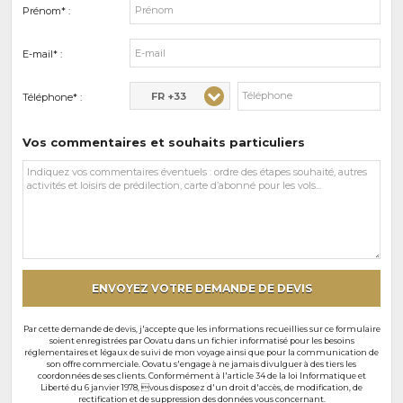
Prénom* :
E-mail* :
FR +33
Téléphone* :
Vos commentaires et souhaits particuliers
Vos
commentaires
et
souhaits
particuliers
ENVOYEZ VOTRE DEMANDE DE DEVIS
Par cette demande de devis, j'accepte que les informations recueillies sur ce formulaire
soient enregistrées par Oovatu dans un fichier informatisé pour les besoins
réglementaires et légaux de suivi de mon voyage ainsi que pour la communication de
son offre commerciale. Oovatu s'engage à ne jamais divulguer à des tiers les
coordonnées de ses clients. Conformément à l'article 34 de la loi Informatique et
Liberté du 6 janvier 1978, vous disposez d'un droit d'accès, de modification, de
rectification et de suppression des données vous concernant.