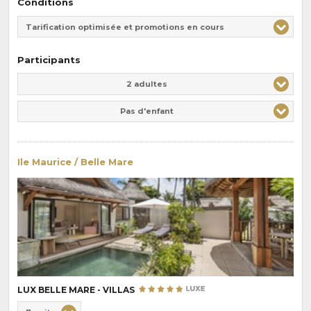
Conditions
Tarification optimisée et promotions en cours
Participants
Adulte(s)
Enfant(s)
2 adultes
Pas d'enfant
Ile Maurice / Belle Mare
LUX BELLE MARE - VILLAS
Choix