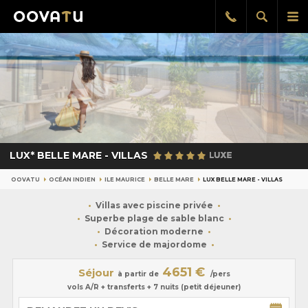
Afficher
Aff
Rappel
gratuit
la
le
recherch
me
pri
LUX* BELLE MARE - VILLAS
OOVATU
OCÉAN INDIEN
ILE MAURICE
BELLE MARE
LUX BELLE MARE - VILLAS
Villas avec piscine privée
Superbe plage de sable blanc
Décoration moderne
Service de majordome
4651 €
Séjour
à partir de
/pers
vols A/R + transferts + 7 nuits (petit déjeuner)