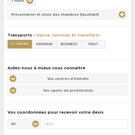
7 nuits
de
Durée
la
Présentation et choix des chambres (facultatif)
:
pension
:
Transports :
classe, services et transferts
ECONOMY
PREMIUM
BUSINESS
FIRST
Aidez-nous à mieux vous connaître
Vos
Vos centres d'intérêts
centres
Vos
Vos sports de prédilection
d'intérêts
sports
de
prédilections
Vos coordonnées pour recevoir votre devis
Mr.
Civilité* :
Nom* :