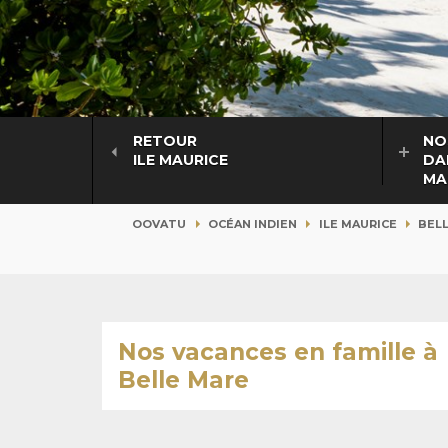
RETOUR
NO
ILE MAURICE
DA
MA
OOVATU
OCÉAN INDIEN
ILE MAURICE
BEL
Nos vacances en famille à
Belle Mare