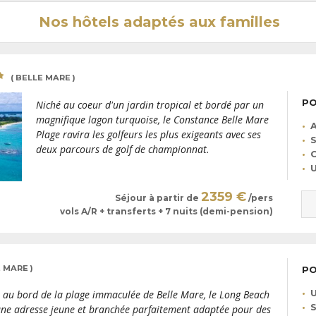
Nos hôtels adaptés aux familles
( BELLE MARE )
PO
Niché au coeur d'un jardin tropical et bordé par un
magnifique lagon turquoise, le Constance Belle Mare
A
Plage ravira les golfeurs les plus exigeants avec ses
S
deux parcours de golf de championnat.
C
U
2359 €
Séjour à partir de
/pers
vols A/R + transferts + 7 nuits (demi-pension)
E MARE )
PO
U
 au bord de la plage immaculée de Belle Mare, le Long Beach
S
une adresse jeune et branchée parfaitement adaptée pour des