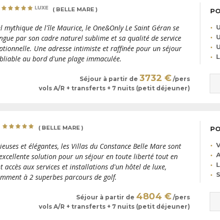
( BELLE MARE )
PO
U
l mythique de l'île Maurice, le One&Only Le Saint Géran se
U
ingue par son cadre naturel sublime et sa qualité de service
U
ptionnelle. Une adresse intimiste et raffinée pour un séjour
L
bliable au bord d'une plage immaculée.
3732 €
Séjour à partir de
/pers
vols A/R + transferts + 7 nuits (petit déjeuner)
E
( BELLE MARE )
PO
V
ieuses et élégantes, les Villas du Constance Belle Mare sont
A
excellente solution pour un séjour en toute liberté tout en
L
t accès aux services et installations d'un hôtel de luxe,
mment à 2 superbes parcours de golf.
4804 €
Séjour à partir de
/pers
vols A/R + transferts + 7 nuits (petit déjeuner)