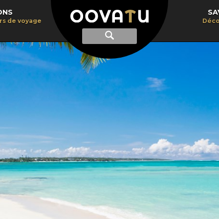
ONS
SA
irs de voyage
Déco
Afficher
Recherche
la
recherche