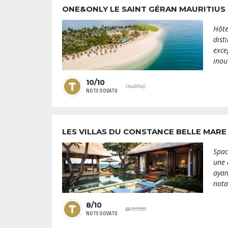
ONE&ONLY LE SAINT GÉRAN MAURITIUS
Hôte
dist
exce
inou
10/10
NOTE OOVATU
LES VILLAS DU CONSTANCE BELLE MAR
Spac
une 
ayan
nota
8/10
NOTE OOVATU