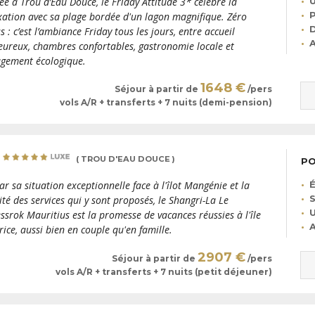
U
ée à Trou d’Eau Douce, le Friday Attitude 3* célèbre la
P
xation avec sa plage bordée d'un lagon magnifique. Zéro
D
ss : c’est l’ambiance Friday tous les jours, entre accueil
A
eureux, chambres confortables, gastronomie locale et
gement écologique.
1648 €
Séjour à partir de
/pers
vols A/R + transferts + 7 nuits (demi-pension)
( TROU D'EAU DOUCE )
PO
É
ar sa situation exceptionnelle face à l'îlot Mangénie et la
S
ité des services qui y sont proposés, le Shangri-La Le
U
ssrok Mauritius est la promesse de vacances réussies à l'île
A
ice, aussi bien en couple qu'en famille.
2907 €
Séjour à partir de
/pers
vols A/R + transferts + 7 nuits (petit déjeuner)