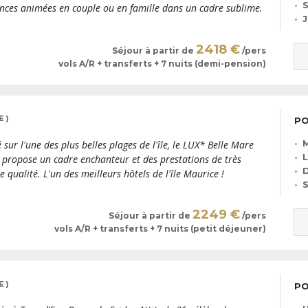
S
nces animées en couple ou en famille dans un cadre sublime.
2418 €
Séjour à partir de
/pers
vols A/R + transferts + 7 nuits (demi-pension)
E )
PO
M
é sur l'une des plus belles plages de l'île, le LUX* Belle Mare
L
 propose un cadre enchanteur et des prestations de très
D
e qualité. L'un des meilleurs hôtels de l'île Maurice !
S
2249 €
Séjour à partir de
/pers
vols A/R + transferts + 7 nuits (petit déjeuner)
 )
PO