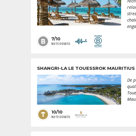
Nich
rela
stre
chal
enga
7/10
NOTE OOVATU
SHANGRI-LA LE TOUESSROK MAURITIUS
De p
qual
Toue
Maur
10/10
NOTE OOVATU