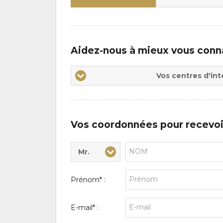
Aidez-nous à mieux vous conn
Vos
Vos centres d'int
centres
d'intérêts
Vos coordonnées pour recevoi
Mr.
Civilité* :
Nom* :
Prénom* :
E-mail* :