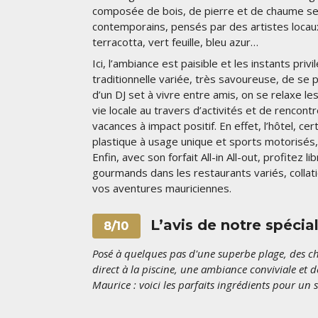
composée de bois, de pierre et de chaume se 
contemporains, pensés par des artistes locaux,
terracotta, vert feuille, bleu azur…
Ici, l’ambiance est paisible et les instants pri
traditionnelle variée, très savoureuse, de se 
d’un DJ set à vivre entre amis, on se relaxe les
vie locale au travers d’activités et de rencont
vacances à impact positif. En effet, l’hôtel, c
plastique à usage unique et sports motorisés, 
Enfin, avec son forfait All-in All-out, profite
gourmands dans les restaurants variés, collat
vos aventures mauriciennes.
L’avis de notre spécial
8/10
Posé à quelques pas d'une superbe plage, des c
direct à la piscine, une ambiance conviviale et d
Maurice : voici les parfaits ingrédients pour un 