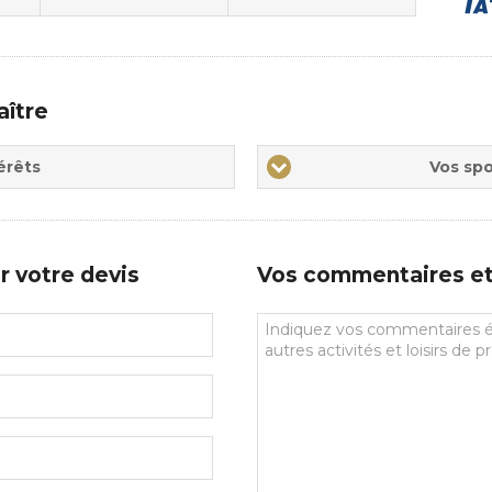
aître
Vos
érêts
Vos spo
sports
de
prédilections
r votre devis
Vos commentaires et 
Vos
commentaires
et
souhaits
particuliers