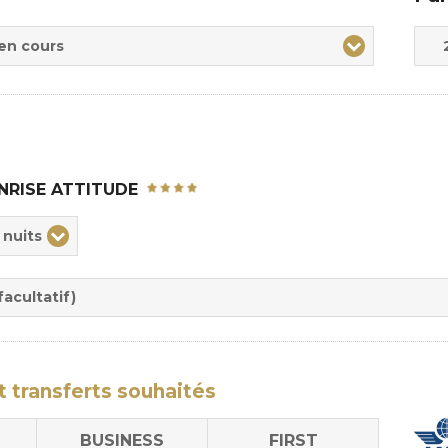
Adul
Enfa
 en cours
NRISE ATTITUDE
ix
 nuits
rée
sion
acultatif)
t transferts
souhaités
BUSINESS
FIRST