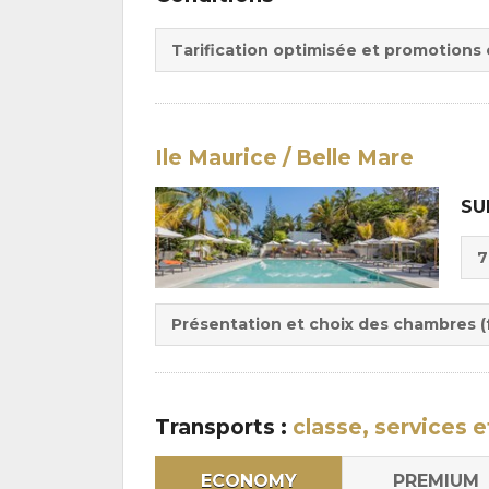
Tarification optimisée et promotions
Ile Maurice / Belle Mare
SU
Cho
7
de
Du
la
:
pen
Présentation et choix des chambres (f
:
Transports :
classe, services e
ECONOMY
PREMIUM