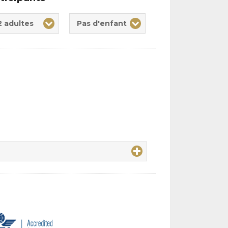
te(s)
nt(s)
2 adultes
Pas d'enfant