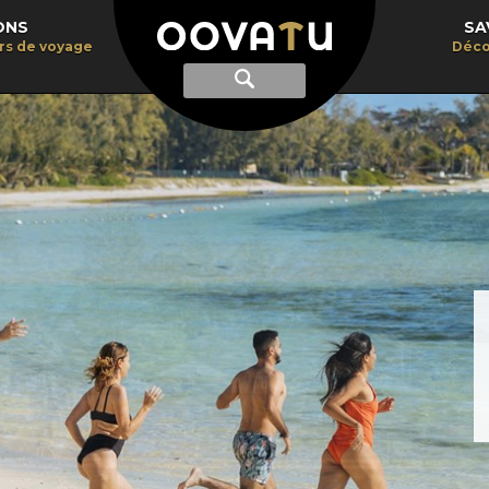
ONS
SA
irs de voyage
Déco
Afficher
Recherche
la
recherche