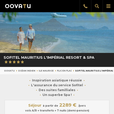
Afficher
Aff
Rappel
gratuit
la
le
recherch
me
pri
SOFITEL MAURITIUS L'IMPÉRIAL RESORT & SPA
OOVATU
OCÉAN INDIEN
ILE MAURICE
FLIC EN FLAC
SOFITEL MAURITIUS L'IMPÉRIAL
Inspiration asiatique réussie
L'assurance du service Sofitel
Des suites familliales
Un superbe Spa !
2289 €
Séjour
à partir de
/pers
vols A/R + transferts + 7 nuits (demi-pension)