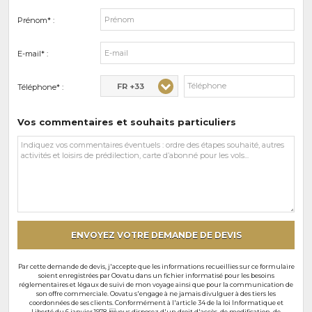
Prénom* :
E-mail* :
FR +33
Téléphone* :
Vos commentaires et souhaits particuliers
Vos
commentaires
et
souhaits
particuliers
ENVOYEZ VOTRE DEMANDE DE DEVIS
Par cette demande de devis, j'accepte que les informations recueillies sur ce formulaire
soient enregistrées par Oovatu dans un fichier informatisé pour les besoins
réglementaires et légaux de suivi de mon voyage ainsi que pour la communication de
son offre commerciale. Oovatu s'engage à ne jamais divulguer à des tiers les
coordonnées de ses clients. Conformément à l'article 34 de la loi Informatique et
Liberté du 6 janvier 1978, vous disposez d'un droit d'accès, de modification, de