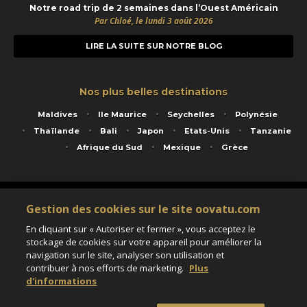
Notre road trip de 2 semaines dans l’Ouest Américain
Par Chloé, le lundi 3 août 2026
LIRE LA SUITE SUR NOTRE BLOG
Nos plus belles destinations
Maldives
Ile Maurice
Seychelles
Polynésie
Thaïlande
Bali
Japon
Etats-Unis
Tanzanie
Afrique du Sud
Mexique
Grèce
Service animé par Nautil Voyages - 22 rue Georges Picquart 75017 Paris - S.A.S
Gestion des cookies sur le site oovatu.com
au capital de 155 696 euros - RCS Paris B 423 671 973 - Code APE 7911Z
Matricule Atout France IM075100020 - Garantie financière Groupama - Agrément IATA
En cliquant sur « Autoriser et fermer », vous acceptez le
n°20-2 4177 1
stockage de cookies sur votre appareil pour améliorer la
Assurance responsabilité civile et professionnelle HISCOX RCP0081066
navigation sur le site, analyser son utilisation et
contribuer à nos efforts de marketing.
Plus
d'informations