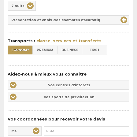
Choix
7 nuits
de
Durée
la
Présentation et choix des chambres (facultatif)
:
pension
:
Transports :
classe, services et transferts
ECONOMY
PREMIUM
BUSINESS
FIRST
Aidez-nous à mieux vous connaître
Vos
Vos centres d'intérêts
centres
Vos
Vos sports de prédilection
d'intérêts
sports
de
prédilections
Vos coordonnées pour recevoir votre devis
Mr.
Civilité* :
Nom* :