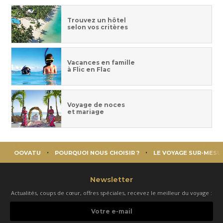
Trouvez un hôtel
selon vos critères
Vacances en famille
à Flic en Flac
Voyage de noces
et mariage
OOVATU
POURQUOI NOUS CHOISIR ?
LE VOYAGE SUR-MESU
Newsletter
Actualités, coups de cœur, offres spéciales, recevez le meilleur du voyage :
Votre
e-