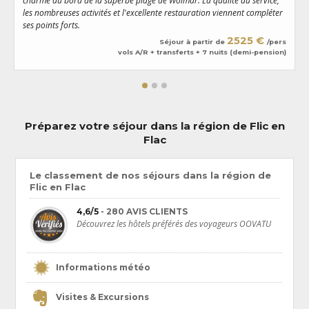
charme au bord de la superbe plage de Wolmar. La qualité du service,
c
les nombreuses activités et l'excellente restauration viennent compléter
l
ses points forts.
s
2525 €
Séjour à partir de
/pers
vols A/R + transferts + 7 nuits (demi-pension)
Préparez votre séjour dans la région de Flic en
Flac
Le classement de nos séjours dans la région de
Flic en Flac
4,6/5
- 280 AVIS CLIENTS
Découvrez les hôtels préférés des voyageurs OOVATU
Informations météo
Visites & Excursions