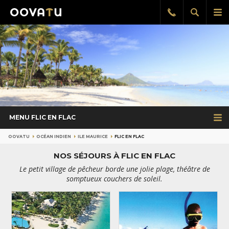
Afficher
Aff
Rappel
gratuit
la
le
recherch
me
pri
MENU FLIC EN FLAC
OOVATU
OCÉAN INDIEN
ILE MAURICE
FLIC EN FLAC
NOS SÉJOURS À FLIC EN FLAC
Le petit village de pêcheur borde une jolie plage, théâtre de
somptueux couchers de soleil.