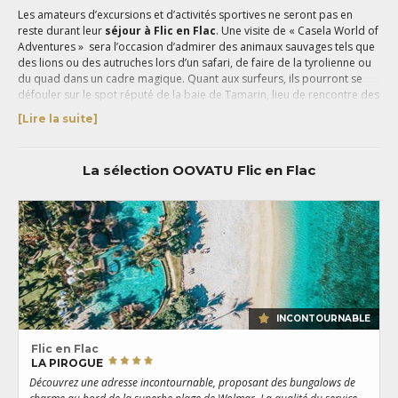
Les amateurs d’excursions et d’activités sportives ne seront pas en
reste durant leur
séjour à Flic en Flac
. Une visite de « Casela World of
Adventures » sera l’occasion d’admirer des animaux sauvages tels que
des lions ou des autruches lors d’un safari, de faire de la tyrolienne ou
du quad dans un cadre magique. Quant aux surfeurs, ils pourront se
défouler sur le spot réputé de la baie de Tamarin, lieu de rencontre des
passionnés de glisse et des locaux venus profiter du plus beau coucher
[Lire la suite]
de soleil de l’île. C'est également l’occasion pour les vacanciers de
s’essayer au ski, au wakeboard et autres sports nautiques.
Durant votre
voyage à Flic en Flac
, laissez-vous tenter par les
La sélection OOVATU Flic en Flac
nombreux restaurants de spécialités locales, les bars ou même les
boîtes de nuits pour des soirées festives autour de cocktails tropicaux.
Flic en Flac
vous offre un mélange parfait de soleil, de détente et
d’activités terrestres et nautiques pour passer des vacances idylliques
entre amis ou en famille.
Nos conseillers spécialistes de l'île Maurice vous accompagnent dans
l’organisation de votre voyage pour vous offrir un séjour mémorable à
Flic en Flac
.
INCONTOURNABLE
Flic en Flac
LA PIROGUE
Découvrez une adresse incontournable, proposant des bungalows de
S