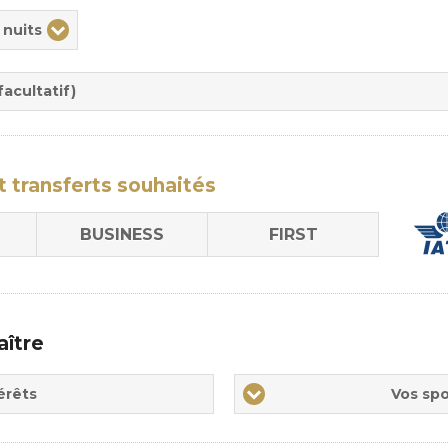
ix
 nuits
rée
sion
acultatif)
t transferts
souhaités
BUSINESS
FIRST
aître
Vos
érêts
Vos spo
sports
de