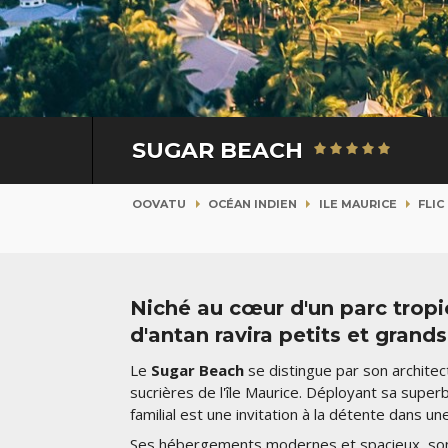
SUGAR BEACH
OOVATU
OCÉAN INDIEN
ILE MAURICE
FLIC
Niché au cœur d'un parc tropi
d'antan ravira petits et grands
Le
Sugar Beach
se distingue par son architec
sucrières de l'île Maurice. Déployant sa superbe
familial est une invitation à la détente dans u
Ses hébergements modernes et spacieux, son S