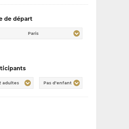
le de départ
Paris
ticipants
te(s)
nt(s)
2 adultes
Pas d'enfant