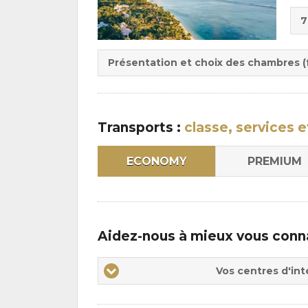
Cho
7
de
Du
la
:
pen
Présentation et choix des chambres (f
:
Transports :
classe, services e
ECONOMY
PREMIUM
Aidez-nous à mieux vous conn
Vos
Vos centres d'int
centres
d'intérêts