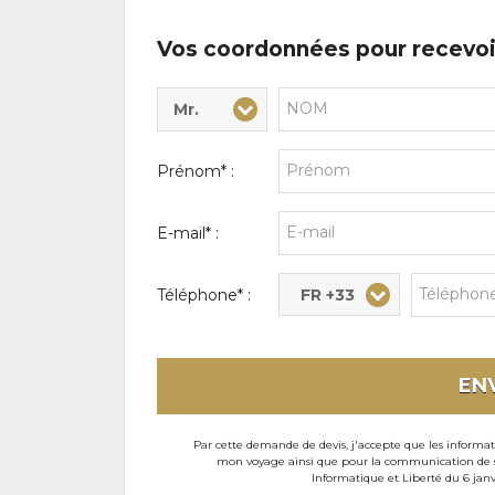
Vos coordonnées pour recevoi
Mr.
Civilité* :
Nom* :
Prénom* :
E-mail* :
FR +33
Téléphone* :
EN
Par cette demande de devis, j'accepte que les informati
mon voyage ainsi que pour la communication de son
Informatique et Liberté du 6 janv