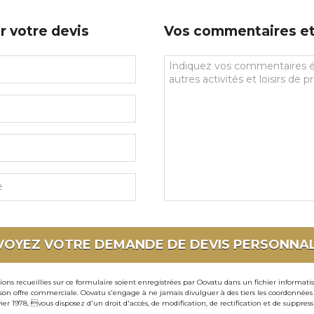
prédilections
r votre devis
Vos commentaires et 
Vos
commentaires
et
souhaits
particuliers
VOYEZ VOTRE DEMANDE DE DEVIS
PERSONNAL
ons recueillies sur ce formulaire soient enregistrées par Oovatu dans un fichier informati
 offre commerciale. Oovatu s'engage à ne jamais divulguer à des tiers les coordonnées de 
ier 1978, vous disposez d'un droit d'accès, de modification, de rectification et de suppre