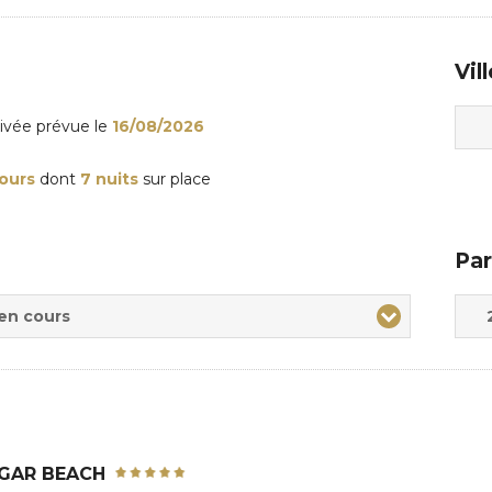
Vil
rivée
prévue le
16/08/2026
jours
dont
7 nuits
sur place
Par
Adul
Enfa
 en cours
GAR BEACH