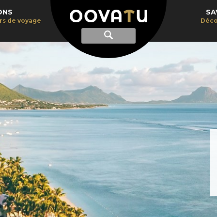
ONS
SA
irs de voyage
Déco
Afficher
Recherche
la
recherche