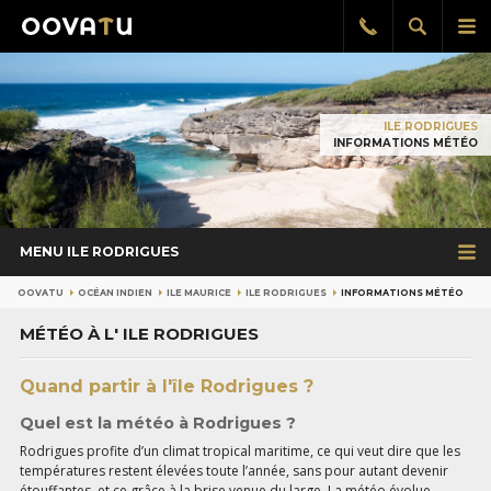
Afficher
Aff
Rappel
gratuit
la
le
recherch
me
pri
ILE RODRIGUES
INFORMATIONS MÉTÉO
MENU ILE RODRIGUES
OOVATU
OCÉAN INDIEN
ILE MAURICE
ILE RODRIGUES
INFORMATIONS MÉTÉO
MÉTÉO À L' ILE RODRIGUES
Quand partir à l'île Rodrigues ?
Quel est la météo à Rodrigues ?
Rodrigues profite d’un climat tropical maritime, ce qui veut dire que les
températures restent élevées toute l’année, sans pour autant devenir
étouffantes, et ce grâce à la brise venue du large. La météo évolue