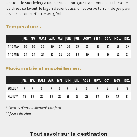
session de snorkeling à une sortie en pirogue traditionnelle. Et lorsque
les alizés se lèvent, le lagon devient aussi un superbe terrain de jeu pour
la voile, le kitesurf ou le wing foil.
Températures
JAN.
FÉV.
MARS
AVR.
MAI
JUIN
JUIL.
AOÛT
SEPT.
OCT.
NOV.
DÉC.
T° C MAX
30
30
30
29
27
26
25
25
26
27
29
29
T° C MIN
24
24
24
23
22
20
19
19
19
20
22
23
Pluviométrie et ensoleillement
JAN.
FÉV.
MARS
AVR.
MAI
JUIN
JUIL.
AOÛT
SEPT.
OCT.
NOV.
DÉC.
SOLEIL *
7
7
6
7
6
6
5
6
7
7
8
8
PLUIE **
18
19
20
19
20
21
23
22
18
15
13
15
* Heures d'ensoleillement par jour
**Jours de pluie
Tout savoir sur la destination