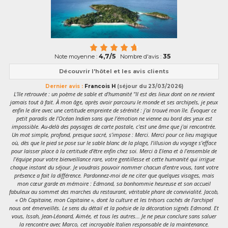
4,7/5
35
Note moyenne :
Nombre d'avis :
Découvrir l'hôtel et les avis clients
Dernier avis :
Francois H
(séjour du 23/03/2026)
L'île retrouvée : un poème de sable et d'humanité "Il est des lieux dont on ne revient
jamais tout à fait. À mon âge, après avoir parcouru le monde et ses archipels, je peux
enfin le dire avec une certitude empreinte de sérénité : j’ai trouvé mon île. Évoquer ce
petit paradis de l’Océan Indien sans que l’émotion ne vienne au bord des yeux est
impossible. Au-delà des paysages de carte postale, c'est une âme que j'ai rencontrée.
Un mot simple, profond, presque sacré, s’impose : Merci. Merci pour ce lieu magique
où, dès que le pied se pose sur le sable blanc de la plage, l’illusion du voyage s’efface
pour laisser place à la certitude d’être enfin chez soi. Merci à Elena et à l’ensemble de
l’équipe pour votre bienveillance rare, votre gentillesse et cette humanité qui irrigue
chaque instant du séjour. Je voudrais pouvoir nommer chacun d'entre vous, tant votre
présence a fait la différence. Pardonnez-moi de ne citer que quelques visages, mais
mon cœur garde en mémoire : Edmond, sa bonhommie heureuse et son accueil
fabuleux au sommet des marches du restaurant, véritable phare de convivialité. Jacob,
« Oh Capitaine, mon Capitaine », dont la culture et les trésors cachés de l'archipel
nous ont émerveillés. Le sens du détail et la poésie de la décoration signés Edmond. Et
vous, Issah, Jean-Léonard, Aimée, et tous les autres... Je ne peux conclure sans saluer
la rencontre avec Marco, cet incroyable Italien responsable de la maintenance.