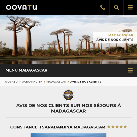
Afficher
Aff
Rappel
gratuit
la
le
recherch
me
pri
MADAGASCAR
AVIS DE NOS CLIENTS
MENU MADAGASCAR
OOVATU
OCÉAN INDIEN
MADAGASCAR
AVIS DE NOS CLIENTS
AVIS DE NOS CLIENTS SUR NOS SÉJOURS À
MADAGASCAR
CONSTANCE TSARABANJINA MADAGASCAR