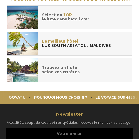
Sélection
TOP
le luxe dans l'atoll d'Ari
Le meilleur hôtel
LUX SOUTH ARI ATOLL MALDIVES
Trouvez un hôtel
selon vos critères
OOVATU
POURQUOI NOUS CHOISIR ?
LE VOYAGE SUR-MESU
Newsletter
Actualités, coups de cœur, offres spéciales, recevez le meilleur du voyage :
Votre
e-