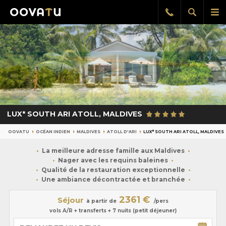
Afficher
Aff
Rappel
gratuit
la
le
recherch
me
pri
LUX* SOUTH ARI ATOLL, MALDIVES
OOVATU
OCÉAN INDIEN
MALDIVES
ATOLL D'ARI
LUX* SOUTH ARI ATOLL, MALDIVES
La meilleure adresse famille aux Maldives
Nager avec les requins baleines
Qualité de la restauration exceptionnelle
Une ambiance décontractée et branchée
2361 €
Séjour
à partir de
/pers
vols A/R + transferts + 7 nuits (petit déjeuner)