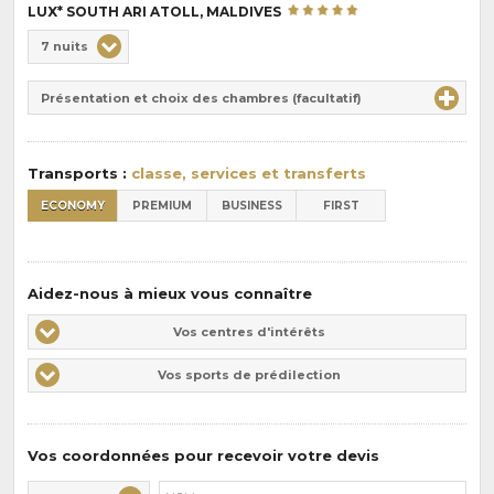
LUX* SOUTH ARI ATOLL, MALDIVES
Choix
7 nuits
de
Durée
la
Présentation et choix des chambres (facultatif)
:
pension
:
Transports :
classe, services et transferts
ECONOMY
PREMIUM
BUSINESS
FIRST
Aidez-nous à mieux vous connaître
Vos
Vos centres d'intérêts
centres
Vos
Vos sports de prédilection
d'intérêts
sports
de
prédilections
Vos coordonnées pour recevoir votre devis