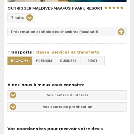
OUTRIGGER MALDIVES MAAFUSHIVARU RESORT
Choix
7 nuits
de
Durée
la
Présentation et choix des chambres (facultatif)
:
pension
:
Transports :
classe, services et transferts
ECONOMY
PREMIUM
BUSINESS
FIRST
Aidez-nous à mieux vous connaître
Vos
Vos centres d'intérêts
centres
Vos
Vos sports de prédilection
d'intérêts
sports
de
prédilections
Vos coordonnées pour recevoir votre devis