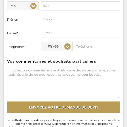
Mr.
Civilité* :
Nom* :
Prénom* :
E-mail* :
FR +33
Téléphone* :
Vos commentaires et souhaits particuliers
Vos
commentaires
et
souhaits
particuliers
ENVOYEZ VOTRE DEMANDE DE DEVIS
Par cette demande de devis, j'accepte que les informations recueillies sur ce formulaire
soient enregistrées par Oovatu dans un fichier informatisé pour les besoins