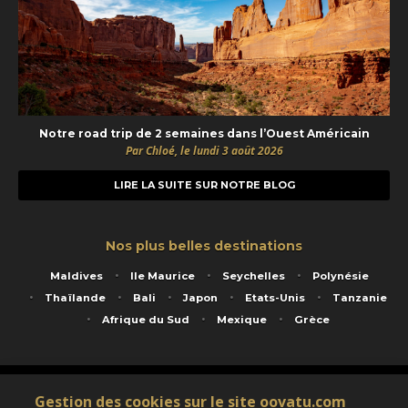
Notre road trip de 2 semaines dans l’Ouest Américain
Par Chloé, le lundi 3 août 2026
LIRE LA SUITE SUR NOTRE BLOG
Nos plus belles destinations
Maldives
Ile Maurice
Seychelles
Polynésie
Thaïlande
Bali
Japon
Etats-Unis
Tanzanie
Afrique du Sud
Mexique
Grèce
Service animé par Nautil Voyages - 22 rue Georges Picquart 75017 Paris - S.A.S
Gestion des cookies sur le site oovatu.com