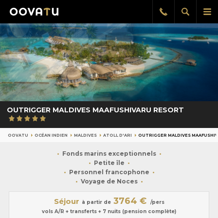
Afficher
Aff
Rappel
gratuit
la
le
recherch
me
pri
OUTRIGGER MALDIVES MAAFUSHIVARU RESORT
OOVATU
OCÉAN INDIEN
MALDIVES
ATOLL D'ARI
OUTRIGGER MALDIVES MAAFUSHI
Fonds marins exceptionnels
Petite île
Personnel francophone
Voyage de Noces
3764 €
Séjour
à partir de
/pers
vols A/R + transferts + 7 nuits (pension complète)