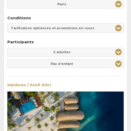
Paris
Conditions
Tarification optimisée et promotions en cours
Participants
Adulte(s)
Enfant(s)
2 adultes
Pas d'enfant
Maldives / Atoll d'Ari