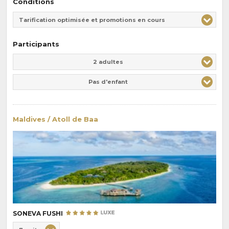
Conditions
Tarification optimisée et promotions en cours
Participants
Adulte(s)
Enfant(s)
2 adultes
Pas d'enfant
Maldives / Atoll de Baa
SONEVA FUSHI
Choix