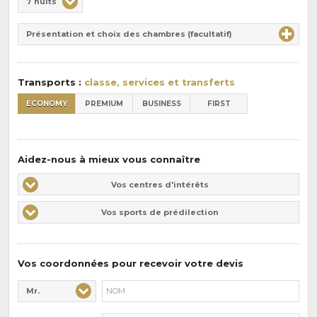
7 nuits
de
Durée
la
Présentation et choix des chambres (facultatif)
:
pension
:
Transports :
classe, services et transferts
ECONOMY
PREMIUM
BUSINESS
FIRST
Aidez-nous à mieux vous connaître
Vos
Vos centres d'intérêts
centres
Vos
Vos sports de prédilection
d'intérêts
sports
de
prédilections
Vos coordonnées pour recevoir votre devis
Mr.
Civilité* :
Nom* :