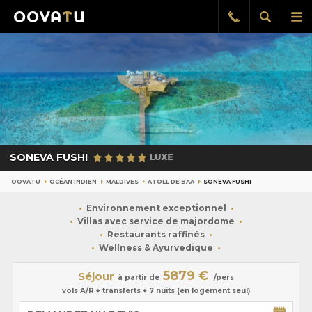
Afficher
Aff
Rappel
gratuit
la
le
recherch
me
pri
SONEVA FUSHI
OOVATU
OCÉAN INDIEN
MALDIVES
ATOLL DE BAA
SONEVA FUSHI
Environnement exceptionnel
Villas avec service de majordome
Restaurants raffinés
Wellness & Ayurvedique
5879 €
Séjour
à partir de
/pers
vols A/R + transferts + 7 nuits (en logement seul)