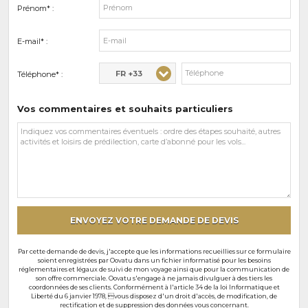
Prénom* :
E-mail* :
FR +33
Téléphone* :
Vos commentaires et souhaits particuliers
Vos
commentaires
et
souhaits
particuliers
ENVOYEZ VOTRE DEMANDE DE DEVIS
Par cette demande de devis, j'accepte que les informations recueillies sur ce formulaire
soient enregistrées par Oovatu dans un fichier informatisé pour les besoins
réglementaires et légaux de suivi de mon voyage ainsi que pour la communication de
son offre commerciale. Oovatu s'engage à ne jamais divulguer à des tiers les
coordonnées de ses clients. Conformément à l'article 34 de la loi Informatique et
Liberté du 6 janvier 1978, vous disposez d'un droit d'accès, de modification, de
rectification et de suppression des données vous concernant.