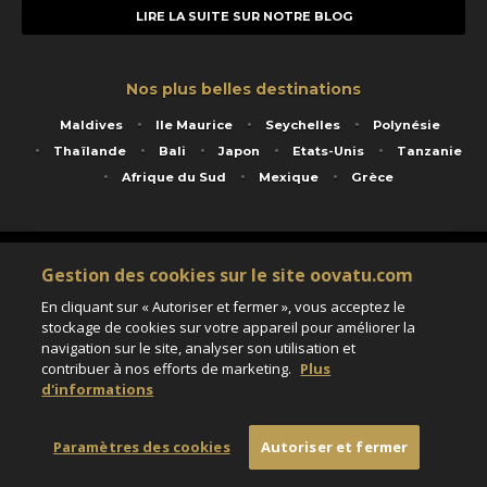
LIRE LA SUITE SUR NOTRE BLOG
Nos plus belles destinations
Maldives
Ile Maurice
Seychelles
Polynésie
Thaïlande
Bali
Japon
Etats-Unis
Tanzanie
Afrique du Sud
Mexique
Grèce
Service animé par Nautil Voyages - 22 rue Georges Picquart 75017 Paris - S.A.S
Gestion des cookies sur le site oovatu.com
au capital de 155 696 euros - RCS Paris B 423 671 973 - Code APE 7911Z
Matricule Atout France IM075100020 - Garantie financière Groupama - Agrément IATA
En cliquant sur « Autoriser et fermer », vous acceptez le
n°20-2 4177 1
stockage de cookies sur votre appareil pour améliorer la
Assurance responsabilité civile et professionnelle HISCOX RCP0081066
navigation sur le site, analyser son utilisation et
contribuer à nos efforts de marketing.
Plus
d'informations
Paramètres des cookies
Paramètres des cookies
Autoriser et fermer