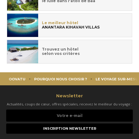
le luxe dans l'atoll de Baa
Le meilleur hôtel
ANANTARA KIHAVAH VILLAS
Trouvez un hôtel
selon vos critères
OOVATU
POURQUOI NOUS CHOISIR ?
LE VOYAGE SUR-MESU
Newsletter
Actualités, coups de cœur, offres spéciales, recevez le meilleur du voyage :
Votre
e-
mail