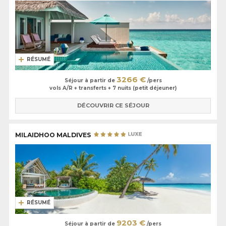
RÉSUMÉ
3266 €
Séjour à partir de
/pers
vols A/R + transferts + 7 nuits (petit déjeuner)
DÉCOUVRIR CE SÉJOUR
MILAIDHOO MALDIVES
RÉSUMÉ
9203 €
Séjour à partir de
/pers