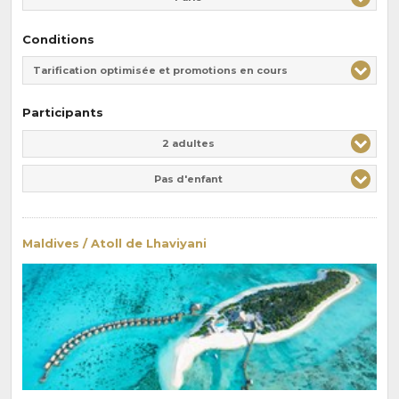
Conditions
Tarification optimisée et promotions en cours
Participants
Adulte(s)
Enfant(s)
2 adultes
Pas d'enfant
Maldives / Atoll de Lhaviyani