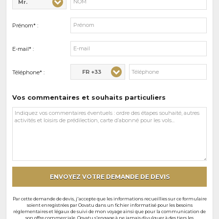
Mr.
Civilité* :
Nom* :
Prénom* :
E-mail* :
FR +33
Téléphone* :
Vos commentaires et souhaits particuliers
Vos
commentaires
et
souhaits
particuliers
ENVOYEZ VOTRE DEMANDE DE DEVIS
Par cette demande de devis, j'accepte que les informations recueillies sur ce formulaire
soient enregistrées par Oovatu dans un fichier informatisé pour les besoins
réglementaires et légaux de suivi de mon voyage ainsi que pour la communication de
son offre commerciale. Oovatu s'engage à ne jamais divulguer à des tiers les