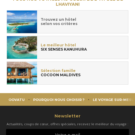
LHAVIYANI
Trouvez un hôtel
selon vos critères
Le meilleur hôtel
SIX SENSES KANUHURA
Sélection famille
COCOON MALDIVES
OOVATU
POURQUOI NOUS CHOISIR ?
LE VOYAGE SUR-MESU
Newsletter
Actualités, coups de cœur, offres spéciales, recevez le meilleur du voyage :
Votre