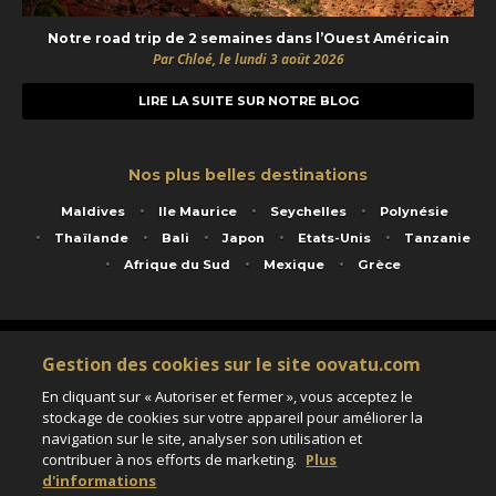
Notre road trip de 2 semaines dans l’Ouest Américain
Par Chloé, le lundi 3 août 2026
LIRE LA SUITE SUR NOTRE BLOG
Nos plus belles destinations
Maldives
Ile Maurice
Seychelles
Polynésie
Thaïlande
Bali
Japon
Etats-Unis
Tanzanie
Afrique du Sud
Mexique
Grèce
Service animé par Nautil Voyages - 22 rue Georges Picquart 75017 Paris - S.A.S
Gestion des cookies sur le site oovatu.com
au capital de 155 696 euros - RCS Paris B 423 671 973 - Code APE 7911Z
Matricule Atout France IM075100020 - Garantie financière Groupama - Agrément IATA
En cliquant sur « Autoriser et fermer », vous acceptez le
n°20-2 4177 1
stockage de cookies sur votre appareil pour améliorer la
Assurance responsabilité civile et professionnelle HISCOX RCP0081066
navigation sur le site, analyser son utilisation et
contribuer à nos efforts de marketing.
Plus
d'informations