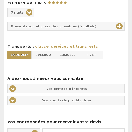
COCOON MALDIVES
Choix
7 nuits
de
Durée
la
Présentation et choix des chambres (facultatif)
:
pension
:
Transports :
classe, services et transferts
ECONOMY
PREMIUM
BUSINESS
FIRST
Aidez-nous à mieux vous connaître
Vos
Vos centres d'intérêts
centres
Vos
Vos sports de prédilection
d'intérêts
sports
de
prédilections
Vos coordonnées pour recevoir votre devis