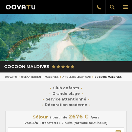
Afficher
Aff
Rappel
gratuit
la
le
recherch
me
pri
COCOON MALDIVES
OOVATU
OCÉAN INDIEN
MALDIVES
ATOLL DE LHAVIYANI
COCOON MALDIVES
Club enfants
Grande plage
Service attentionné
Décoration moderne
2676 €
Séjour
à partir de
/pers
vols A/R + transferts + 7 nuits (formule tout-inclus)