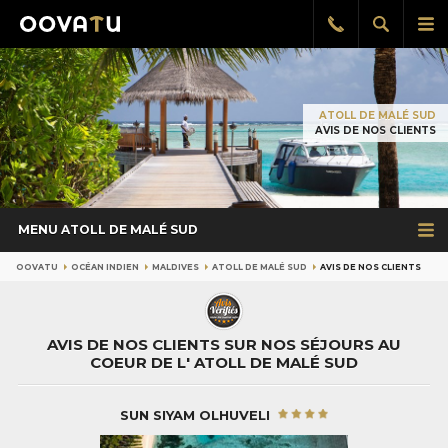
Afficher
Aff
Rappel
gratuit
la
le
recherch
me
pri
ATOLL DE MALÉ SUD
AVIS DE NOS CLIENTS
MENU ATOLL DE MALÉ SUD
OOVATU
OCÉAN INDIEN
MALDIVES
ATOLL DE MALÉ SUD
AVIS DE NOS CLIENTS
AVIS DE NOS CLIENTS SUR NOS SÉJOURS AU
COEUR DE L' ATOLL DE MALÉ SUD
SUN SIYAM OLHUVELI