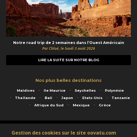
Notre road trip de 2 semaines dans l’Ouest Américain
Par Chloé, le lundi 3 août 2026
LIRE LA SUITE SUR NOTRE BLOG
Nos plus belles destinations
Maldives
Ile Maurice
Seychelles
Polynésie
Thaïlande
Bali
Japon
Etats-Unis
Tanzanie
Afrique du Sud
Mexique
Grèce
Service animé par Nautil Voyages - 22 rue Georges Picquart 75017 Paris - S.A.S
Gestion des cookies sur le site oovatu.com
au capital de 155 696 euros - RCS Paris B 423 671 973 - Code APE 7911Z