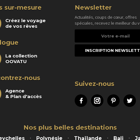
s sur-mesure
Newsletter
Actualités, coups de cœur, offres
Créez le voyage
spéciales, recevez le meilleur du 
de vos rêves
Votre
e-
logue
mail
La collection
OOVATU
ontrez-nous
Suivez-nous
Agence
& Plan d'accès
Facebook
Instagram
Pinteres
Tw
Nos plus belles destinations
eychelles
Polynésie
Thaïlande
Bali
J