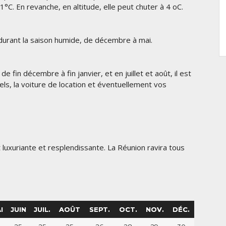
1°C. En revanche, en altitude, elle peut chuter à 4 oC.
 durant la saison humide, de décembre à mai.
 fin décembre à fin janvier, et en juillet et août, il est
els, la voiture de location et éventuellement vos
luxuriante et resplendissante. La Réunion ravira tous
I
JUIN
JUIL.
AOÛT
SEPT.
OCT.
NOV.
DÉC.