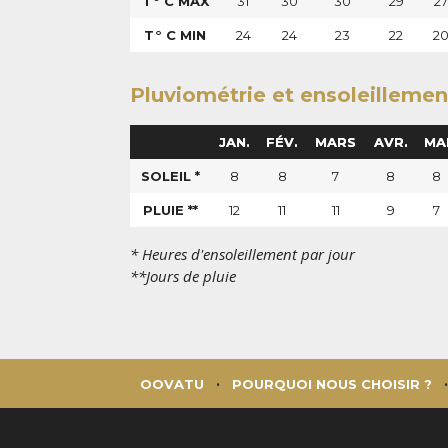
T° C MAX
31
30
30
29
27
T° C MIN
24
24
23
22
2
Pluviométrie et ensoleillemen
JAN.
FÉV.
MARS
AVR.
MA
SOLEIL *
8
8
7
8
8
PLUIE **
12
11
11
9
7
* Heures d'ensoleillement par jour
**Jours de pluie
OOVATU
POURQUOI NOUS CHOISIR ?