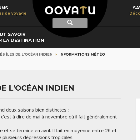
ONS
SA
irs de voyage
Déco
Afficher
Recherche
la
recherche
UT SAVOIR
R LA DESTINATION
S ÎLES DE L'OCÉAN INDIEN
INFORMATIONS MÉTÉO
E L'OCÉAN INDIEN
nd deux saisons bien distinctes :
l, c'est à dire de mai à novembre où il fait généralement
t se termine en avril. Il fait en moyenne entre 26 et
 plusieurs dépressions tropicales.