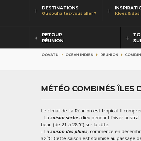
DESTINATIONS
INSPIRATI
Où souhaitez-vous aller ?
Idées & dés
RETOUR
TO
RÉUNION
SU
OOVATU
OCÉAN INDIEN
RÉUNION
COMBINÉ
MÉTÉO COMBINÉS ÎLES D
Le climat de La Réunion est tropical. Il compre
- La
s
aison sèche
a lieu pendant l'hiver austra
beau (de 21 à 28°C) sur la côte.
- La
saison des pluies
, commence en décembre e
32°C. Cette saison est soumise au passage de