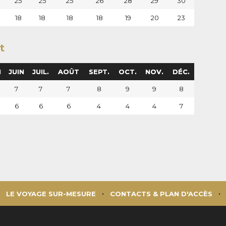
25
25
25
26
28
29
30
0
18
18
18
18
19
20
23
t
I
JUIN
JUIL.
AOÛT
SEPT.
OCT.
NOV.
DÉC.
7
7
7
8
9
9
8
6
6
6
4
4
4
7
LE VOYAGE SUR-MESURE
CONTACTS & PLAN D'ACCÈS