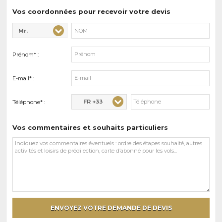
prédilections
Vos coordonnées pour recevoir votre devis
Mr.
Civilité* :
Nom* :
Prénom* :
E-mail* :
FR +33
Téléphone* :
Vos commentaires et souhaits particuliers
Vos
commentaires
et
souhaits
particuliers
ENVOYEZ VOTRE DEMANDE DE DEVIS