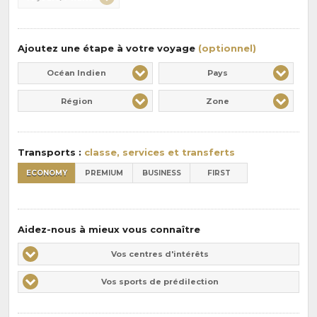
:
pension
:
Ajoutez une étape à votre voyage
(optionnel)
Océan Indien
Pays
Région
Zone
Transports :
classe, services et transferts
ECONOMY
PREMIUM
BUSINESS
FIRST
Aidez-nous à mieux vous connaître
Vos
Vos centres d'intérêts
centres
Vos
Vos sports de prédilection
d'intérêts
sports
de