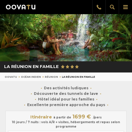
Afficher
Aff
Rappel
gratuit
la
le
recherch
me
pri
LA RÉUNION EN FAMILLE
OOVATU
OCÉAN INDIEN
RÉUNION
LA RÉUNION EN FAMILLE
Des activités ludiques
Découverte des tunnels de lave
Hôtel idéal pour les familles
Excellente première approche du pays
1699 €
Itinéraire
à partir de
/pers
10 jours / 7 nuits : vols A/R + visites, hébergements et repas selon
programme