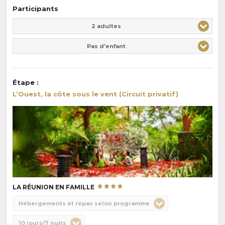
Participants
Adulte(s)
Enfant(s)
2 adultes
Pas d'enfant
Étape
:
L’Ouest, la côte sous le vent (Circuit privatif)
LA RÉUNION EN FAMILLE
Choix
Hébergements et repas selon programme
de
Durée
10 jours/7 nuits
la