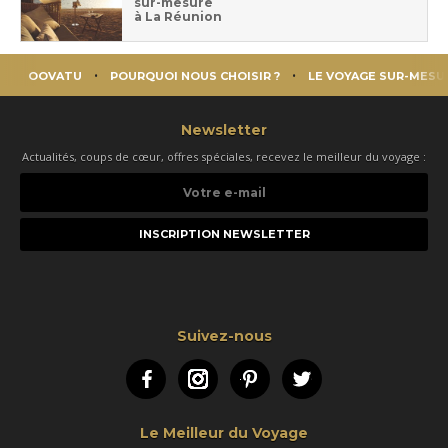
sur-mesure
à La Réunion
OOVATU
POURQUOI NOUS CHOISIR ?
LE VOYAGE SUR-MESU
Newsletter
Actualités, coups de cœur, offres spéciales, recevez le meilleur du voyage :
Votre
e-
mail
Suivez-nous
Facebook
Instagram
Pinterest
Twitter
Le Meilleur du Voyage