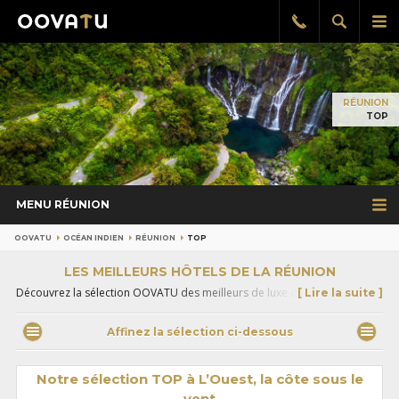
Afficher
Aff
Rappel
gratuit
la
le
recherch
me
pri
RÉUNION
TOP
MENU RÉUNION
OOVATU
OCÉAN INDIEN
RÉUNION
TOP
LES MEILLEURS HÔTELS DE LA RÉUNION
Découvrez la sélection OOVATU des meilleurs de luxe de l'île de la
[ Lire la suite ]
Réunion. Des établissements élégants, de charme, blottis dans des
environnements d'exception et spécialement choisis pour répondre aux
Affinez la sélection ci-dessous
attentes des voyageurs les plus exigeants.
Notre sélection TOP à L’Ouest, la côte sous le
vent