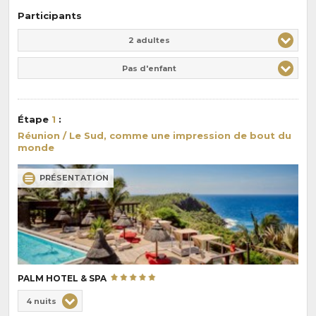
Participants
Adulte(s)
Enfant(s)
2 adultes
Pas d'enfant
Étape
1
:
Réunion / Le Sud, comme une impression de bout du
monde
PRÉSENTATION
PALM HOTEL & SPA
Choix
4 nuits
de