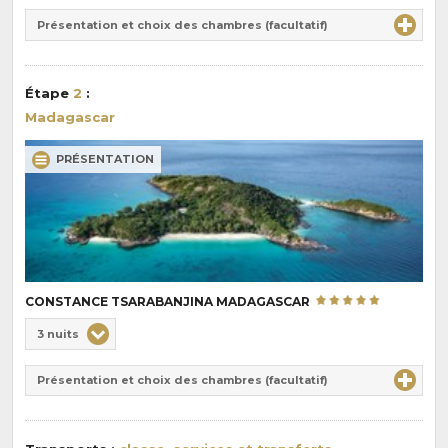
Durée
la
Présentation et choix des chambres (facultatif)
:
pension
:
Étape
2
:
Madagascar
PRÉSENTATION
CONSTANCE TSARABANJINA MADAGASCAR
Choix
3 nuits
de
Durée
la
Présentation et choix des chambres (facultatif)
:
pension
: