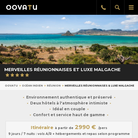
Afficher
Aff
Rappel
gratuit
la
le
recherch
me
pri
MERVEILLES RÉUNIONNAISES ET LUXE MALGACHE
OOVATU
OCÉAN INDIEN
RÉUNION
MERVEILLES RÉUNIONNAISES & LUXE MALGACHE
Environnement authentique et préservé
Deux hôtels à l'atmosphère intimiste
Idéal en couple
Confort et service haut de gamme
2990 €
Itinéraire
à partir de
/pers
9 jours / 7 nuits : vols A/R + hébergements et repas selon programme