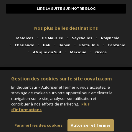
LIRE LA SUITE SUR NOTRE BLOG
Nos plus belles destinations
Maldives
Ile Maurice
Seychelles
Polynésie
Thaïlande
Bali
Japon
Etats-Unis
Tanzanie
Afrique du Sud
Mexique
Grèce
Service animé par Nautil Voyages - 22 rue Georges Picquart 75017 Paris - S.A.S
Gestion des cookies sur le site oovatu.com
au capital de 155 696 euros - RCS Paris B 423 671 973 - Code APE 7911Z
Matricule Atout France IM075100020 - Garantie financière Groupama - Agrément IATA
En cliquant sur « Autoriser et fermer », vous acceptez le
n°20-2 4177 1
stockage de cookies sur votre appareil pour améliorer la
Assurance responsabilité civile et professionnelle HISCOX RCP0081066
navigation sur le site, analyser son utilisation et
contribuer à nos efforts de marketing.
Plus
d'informations
Paramètres des cookies
Paramètres des cookies
Autoriser et fermer