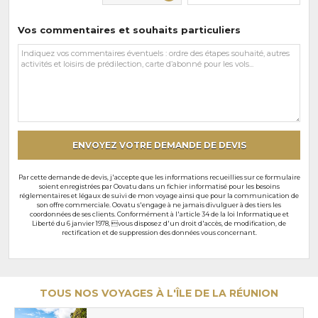
Vos commentaires et souhaits particuliers
Vos
commentaires
et
souhaits
particuliers
ENVOYEZ VOTRE DEMANDE DE DEVIS
Par cette demande de devis, j'accepte que les informations recueillies sur ce formulaire
soient enregistrées par Oovatu dans un fichier informatisé pour les besoins
réglementaires et légaux de suivi de mon voyage ainsi que pour la communication de
son offre commerciale. Oovatu s'engage à ne jamais divulguer à des tiers les
coordonnées de ses clients. Conformément à l'article 34 de la loi Informatique et
Liberté du 6 janvier 1978, vous disposez d'un droit d'accès, de modification, de
rectification et de suppression des données vous concernant.
TOUS NOS VOYAGES À L'ÎLE DE LA RÉUNION