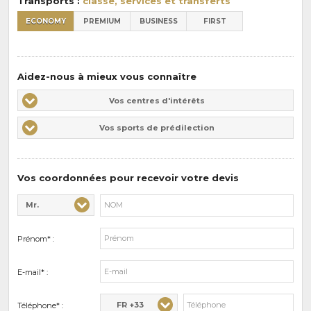
Transports :
classe, services et transferts
ECONOMY
PREMIUM
BUSINESS
FIRST
Aidez-nous à mieux vous connaître
Vos
Vos centres d'intérêts
centres
Vos
Vos sports de prédilection
d'intérêts
sports
de
prédilections
Vos coordonnées pour recevoir votre devis
Mr.
Civilité* :
Nom* :
Prénom* :
E-mail* :
FR +33
Téléphone* :