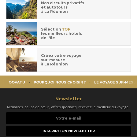
Nos circuits privatifs
et autotours
à La Réunion
Sélection
TOP
les meilleurs hôtels
de l'île
Créez votre voyage
sur-mesure
à La Réunion
OOVATU
POURQUOI NOUS CHOISIR ?
LE VOYAGE SUR-MESU
Newsletter
Actualités, coups de cœur, offres spéciales, recevez le meilleur du voyage :
Votre
e-
mail