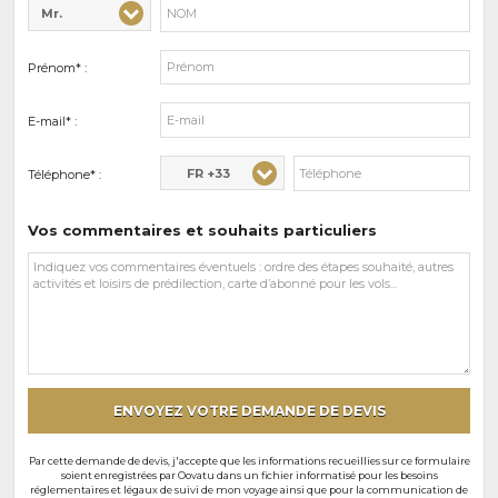
Mr.
Civilité* :
Nom* :
Prénom* :
E-mail* :
FR +33
Téléphone* :
Vos commentaires et souhaits particuliers
Vos
commentaires
et
souhaits
particuliers
ENVOYEZ VOTRE DEMANDE DE DEVIS
Par cette demande de devis, j'accepte que les informations recueillies sur ce formulaire
soient enregistrées par Oovatu dans un fichier informatisé pour les besoins
réglementaires et légaux de suivi de mon voyage ainsi que pour la communication de