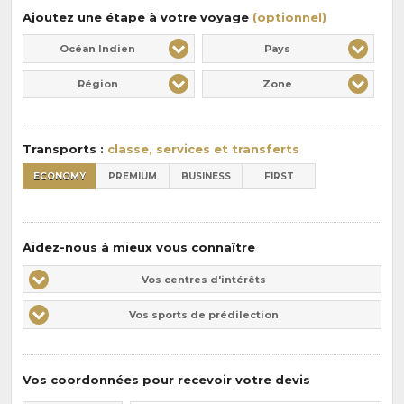
Ajoutez une étape à votre voyage
(optionnel)
Océan Indien
Pays
Région
Zone
Transports :
classe, services et transferts
ECONOMY
PREMIUM
BUSINESS
FIRST
Aidez-nous à mieux vous connaître
Vos
Vos centres d'intérêts
centres
Vos
Vos sports de prédilection
d'intérêts
sports
de
prédilections
Vos coordonnées pour recevoir votre devis