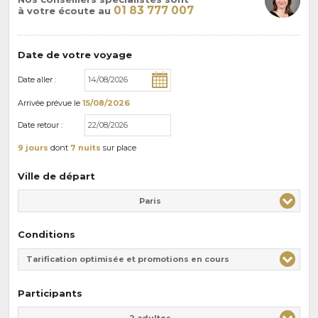
01 83 777 007
à votre écoute au
Date de votre voyage
Date aller :
Arrivée
prévue le
15/08/2026
Date retour :
9 jours
dont
7 nuits
sur place
Ville de départ
Paris
Conditions
Tarification optimisée et promotions en cours
Participants
Adulte(s)
Enfant(s)
2 adultes