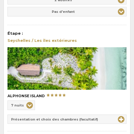
Pas d'enfant
Étape
:
Seychelles / Les îles extérieures
ALPHONSE ISLAND
Choix
7 nuits
de
Durée
la
Présentation et choix des chambres (facultatif)
:
pension
: