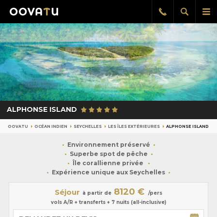
Afficher
Aff
Rappel
gratuit
la
le
recherch
me
pri
ALPHONSE ISLAND
OOVATU
OCÉAN INDIEN
SEYCHELLES
LES ÎLES EXTÉRIEURES
ALPHONSE ISLAND
Environnement préservé
Superbe spot de pêche
Île corallienne privée
Expérience unique aux Seychelles
8120 €
Séjour
à partir de
/pers
vols A/R + transferts + 7 nuits (all-inclusive)