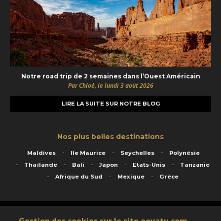
Notre road trip de 2 semaines dans l’Ouest Américain
Par Chloé, le lundi 3 août 2026
LIRE LA SUITE SUR NOTRE BLOG
Nos plus belles destinations
Maldives
Ile Maurice
Seychelles
Polynésie
Thaïlande
Bali
Japon
Etats-Unis
Tanzanie
Afrique du Sud
Mexique
Grèce
Service animé par Nautil Voyages - 22 rue Georges Picquart 75017 Paris - S.A.S