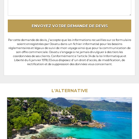
souhaits
particuliers
ENVOYEZ VOTRE DEMANDE DE DEVIS
Par cette demande de devis, j'accepte que les informations recueillies sur ce formulaire
soient enregistrées par Oovatu dans un fichier informatisé pour les besoins
réglementaires et légaux de suivi de mon voyage ainsi que pour la communication de
son offre commerciale. Oovatu s'engage à ne jamais divulguer à des tiers les
coordonnées de ses clients. Conformément à l'article 34 de la loi Informatique et
Liberté du 6 janvier 1978, vous disposez d'un droit d'accès, de modification, de
rectification et de suppression des données vous concernant.
L'ALTERNATIVE