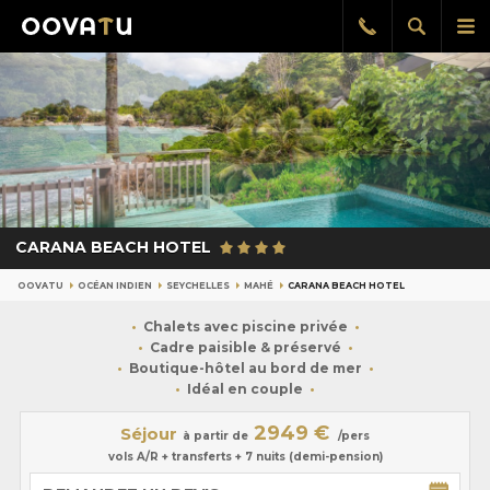
Afficher
Aff
Rappel
gratuit
la
le
recherch
me
pri
CARANA BEACH HOTEL
OOVATU
OCÉAN INDIEN
SEYCHELLES
MAHÉ
CARANA BEACH HOTEL
Chalets avec piscine privée
Cadre paisible & préservé
Boutique-hôtel au bord de mer
Idéal en couple
2949 €
Séjour
à partir de
/pers
vols A/R + transferts + 7 nuits (demi-pension)