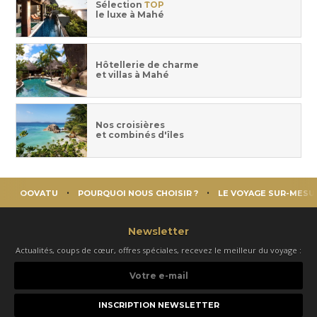
Sélection
TOP
le luxe à Mahé
Hôtellerie de charme
et villas à Mahé
Nos croisières
et combinés d'îles
OOVATU
POURQUOI NOUS CHOISIR ?
LE VOYAGE SUR-MESU
Newsletter
Actualités, coups de cœur, offres spéciales, recevez le meilleur du voyage :
Votre
e-
mail