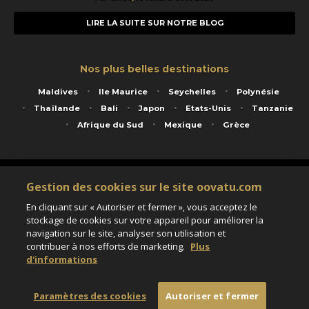
LIRE LA SUITE SUR NOTRE BLOG
Nos plus belles destinations
Maldives
Ile Maurice
Seychelles
Polynésie
Thaïlande
Bali
Japon
Etats-Unis
Tanzanie
Afrique du Sud
Mexique
Grèce
Service animé par Nautil Voyages - 22 rue Georges Picquart 75017 Paris - S.A.S
Gestion des cookies sur le site oovatu.com
au capital de 155 696 euros - RCS Paris B 423 671 973 - Code APE 7911Z
Matricule Atout France IM075100020 - Garantie financière Groupama - Agrément IATA
En cliquant sur « Autoriser et fermer », vous acceptez le
n°20-2 4177 1
stockage de cookies sur votre appareil pour améliorer la
Assurance responsabilité civile et professionnelle HISCOX RCP0081066
navigation sur le site, analyser son utilisation et
contribuer à nos efforts de marketing.
Plus
d'informations
Paramètres des cookies
Paramètres des cookies
Autoriser et fermer