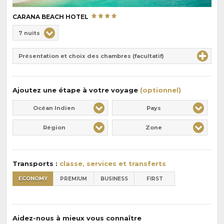
CARANA BEACH HOTEL
Choix
7 nuits
de
Durée
la
Présentation et choix des chambres (facultatif)
:
pension
:
Ajoutez une étape à votre voyage
(optionnel)
Océan Indien
Pays
Région
Zone
Transports :
classe, services et transferts
ECONOMY
PREMIUM
BUSINESS
FIRST
Aidez-nous à mieux vous connaître