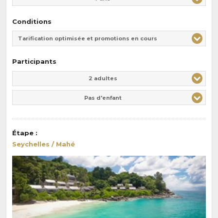
Conditions
Tarification optimisée et promotions en cours
Participants
Adulte(s)
Enfant(s)
2 adultes
Pas d'enfant
Étape
:
Seychelles / Mahé