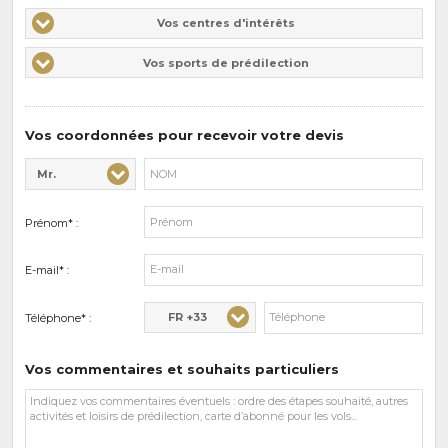
Vos
Vos centres d'intérêts
centres
Vos
Vos sports de prédilection
d'intérêts
sports
de
prédilections
Vos coordonnées pour recevoir votre devis
Mr.
Civilité* :
Nom* :
Prénom* :
E-mail* :
FR +33
Téléphone* :
Vos commentaires et souhaits particuliers
Vos
commentaires
et