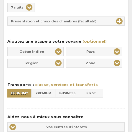
Choix
7 nuits
de
Durée
la
Présentation et choix des chambres (facultatif)
:
pension
:
Ajoutez une étape à votre voyage
(optionnel)
Océan Indien
Pays
Région
Zone
Transports :
classe, services et transferts
ECONOMY
PREMIUM
BUSINESS
FIRST
Aidez-nous à mieux vous connaître
Vos
Vos centres d'intérêts
centres