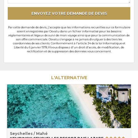
particuliers
ENVOYEZ VOTRE DEMANDE DE DEVIS
Par cette demande de devis, j'accepte que les informations recueillies sur ce formulaire
soient enregistrées par Oovatu dans un fichier informatisé pour les besoins
réglementaires et légaux de suivi de mon voyage ainsi que pour la communication de
son offre commerciale. Oovatu s'engage à ne jamais divulguer à des tiers les
coordonnées de ses clients. Conformément à l'article 34 de la loi Informatique et
Liberté du 6 janvier 1978, vous disposez d'un droit d'accès, de modification, de
rectification et de suppression des données vous concernant.
L'ALTERNATIVE
Seychelles / Mahé