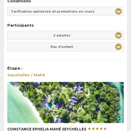
Conditions
Tarification optimisée et promotions en cours
Participants
Adulte(s)
Enfant(s)
2 adultes
Pas d'enfant
Étape
:
Seychelles / Mahé
CONSTANCE EPHELIA MAHÉ SEYCHELLES