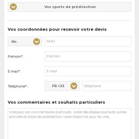
Vos
Vos sports de prédilection
d'intérêts
sports
de
prédilections
Vos coordonnées pour recevoir votre devis
Mr.
Civilité* :
Nom* :
Prénom* :
E-mail* :
FR +33
Téléphone* :
Vos commentaires et souhaits particuliers
Vos
commentaires
et
souhaits