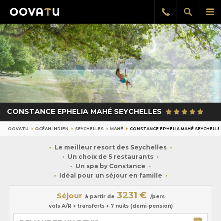
Afficher
Aff
Rappel
gratuit
la
le
recherch
me
pri
CONSTANCE EPHELIA MAHÉ SEYCHELLES
OOVATU
OCÉAN INDIEN
SEYCHELLES
MAHÉ
CONSTANCE EPHELIA MAHÉ SEYCHELLE
Le meilleur resort des Seychelles
Un choix de 5 restaurants
Un spa by Constance
Idéal pour un séjour en famille
3231 €
Séjour
à partir de
/pers
vols A/R + transferts + 7 nuits (demi-pension)