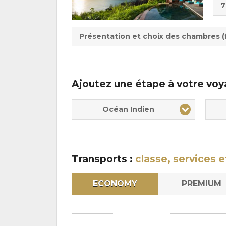
7
de
Du
la
:
pen
Présentation et choix des chambres (f
:
Ajoutez une étape à votre vo
Océan Indien
Transports :
classe, services e
ECONOMY
PREMIUM