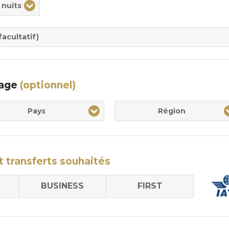
 nuits
rée
sion
acultatif)
yage
(optionnel)
Pays
Région
t transferts
souhaités
BUSINESS
FIRST