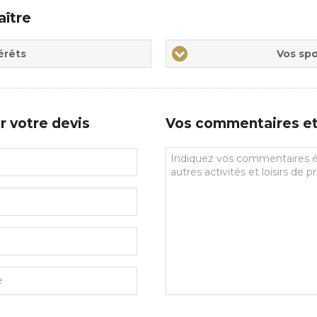
aître
Vos
érêts
Vos spo
sports
de
prédilections
r votre devis
Vos commentaires et 
Vos
commentaires
et
souhaits
particuliers