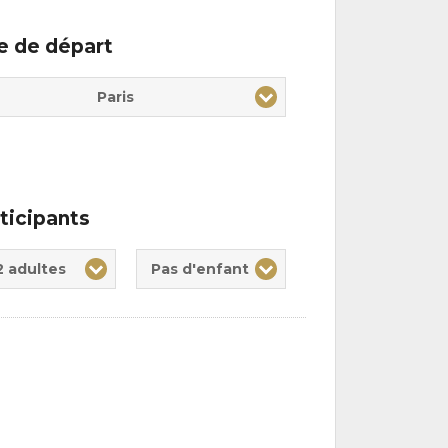
le de départ
Paris
ticipants
te(s)
nt(s)
2 adultes
Pas d'enfant