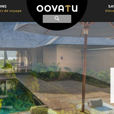
ONS
SA
irs de voyage
Déco
Afficher
Recherche
la
recherche