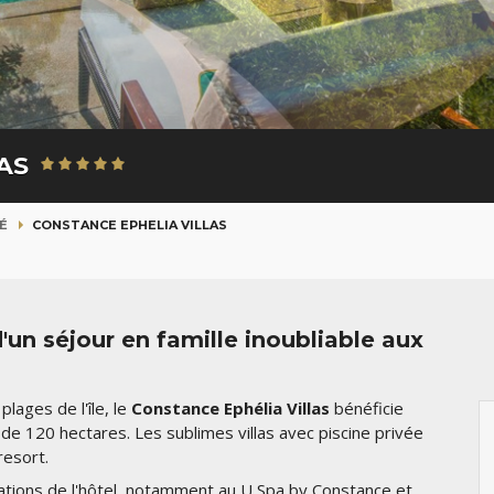
LAS
É
CONSTANCE EPHELIA VILLAS
'un séjour en famille inoubliable aux
lages de l'île, le
Constance Ephélia Villas
bénéficie
 de 120 hectares. Les sublimes villas avec piscine privée
resort.
llations de l'hôtel, notamment au U Spa by Constance et