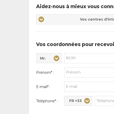
Aidez-nous à mieux vous conn
Vos
Vos centres d'int
centres
d'intérêts
Vos coordonnées pour recevoi
Mr.
Civilité* :
Nom* :
Prénom* :
E-mail* :
FR +33
Téléphone* :