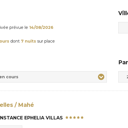
Vil
rivée
prévue le
14/08/2026
jours
dont
7 nuits
sur place
Par
Adul
Enfa
 en cours
elles / Mahé
NSTANCE EPHELIA VILLAS
ix