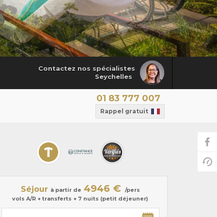
Contactez nos spécialistes
Seychelles
01 83 777 007
Rappel gratuit
4946 €
Séjour
à partir de
/pers
vols A/R + transferts + 7 nuits (petit déjeuner)