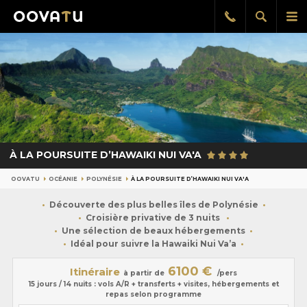
Afficher
Aff
Rappel
gratuit
la
le
recherch
me
pri
À LA POURSUITE D’HAWAIKI NUI VA'A
OOVATU
OCÉANIE
POLYNÉSIE
À LA POURSUITE D’HAWAIKI NUI VA'A
Découverte des plus belles îles de Polynésie
Croisière privative de 3 nuits
Une sélection de beaux hébergements
Idéal pour suivre la Hawaiki Nui Va’a
6100 €
Itinéraire
à partir de
/pers
15 jours / 14 nuits : vols A/R + transferts + visites, hébergements et
repas selon programme