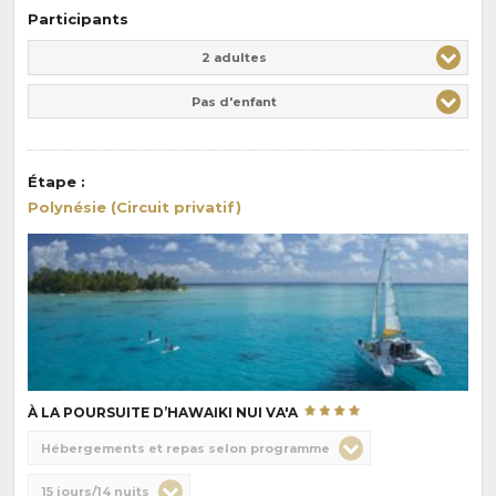
Participants
Adulte(s)
Enfant(s)
2 adultes
Pas d'enfant
Étape
:
Polynésie (Circuit privatif)
À LA POURSUITE D’HAWAIKI NUI VA'A
Choix
Hébergements et repas selon programme
de
Durée
15 jours/14 nuits
la