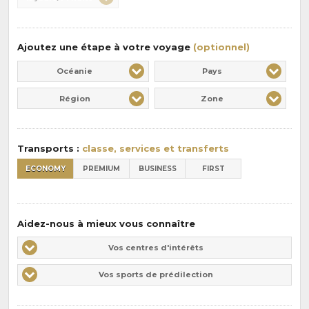
:
pension
:
Ajoutez une étape à votre voyage
(optionnel)
Océanie
Pays
Région
Zone
Transports :
classe, services et transferts
ECONOMY
PREMIUM
BUSINESS
FIRST
Aidez-nous à mieux vous connaître
Vos
Vos centres d'intérêts
centres
Vos
Vos sports de prédilection
d'intérêts
sports
de