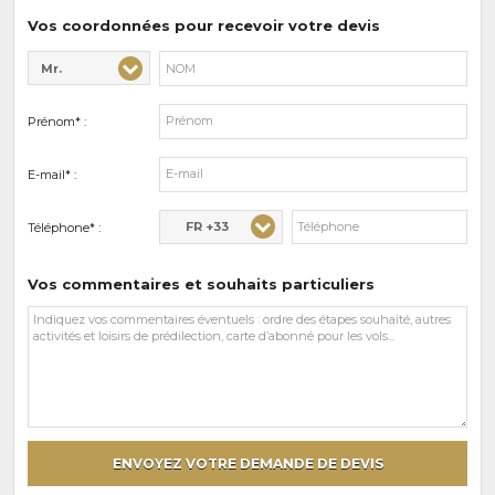
prédilections
Vos coordonnées pour recevoir votre devis
Mr.
Civilité* :
Nom* :
Prénom* :
E-mail* :
FR +33
Téléphone* :
Vos commentaires et souhaits particuliers
Vos
commentaires
et
souhaits
particuliers
ENVOYEZ VOTRE DEMANDE DE DEVIS