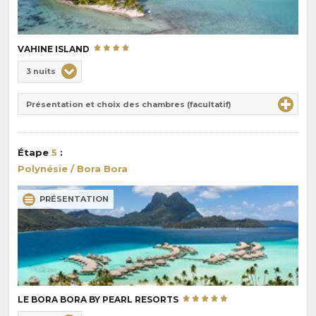
VAHINE ISLAND
Choix
3 nuits
de
Durée
la
Présentation et choix des chambres (facultatif)
:
pension
:
Étape
5
:
Polynésie / Bora Bora
PRÉSENTATION
LE BORA BORA BY PEARL RESORTS