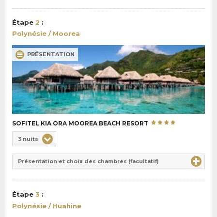
Durée
la
:
pension
Étape
2
:
:
Polynésie / Moorea
PRÉSENTATION
SOFITEL KIA ORA MOOREA BEACH RESORT
Choix
3 nuits
de
Durée
la
Présentation et choix des chambres (facultatif)
:
pension
:
Étape
3
:
Polynésie / Huahine