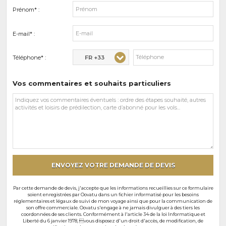
Prénom* :
E-mail* :
FR +33
Téléphone* :
Vos commentaires et souhaits particuliers
Vos
commentaires
et
souhaits
particuliers
ENVOYEZ VOTRE DEMANDE DE DEVIS
Par cette demande de devis, j'accepte que les informations recueillies sur ce formulaire
soient enregistrées par Oovatu dans un fichier informatisé pour les besoins
réglementaires et légaux de suivi de mon voyage ainsi que pour la communication de
son offre commerciale. Oovatu s'engage à ne jamais divulguer à des tiers les
coordonnées de ses clients. Conformément à l'article 34 de la loi Informatique et
Liberté du 6 janvier 1978, vous disposez d'un droit d'accès, de modification, de