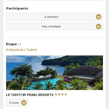
Participants
Adulte(s)
Enfant(s)
2 adultes
Pas d'enfant
Étape
1
:
Polynésie / Tahiti
LE TAHITI BY PEARL RESORTS
Choix
3 nuits
de