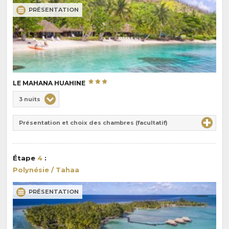
PRÉSENTATION
LE MAHANA HUAHINE
Choix
3 nuits
de
Durée
la
Présentation et choix des chambres (facultatif)
:
pension
:
Étape
4
:
Polynésie / Tahaa
PRÉSENTATION