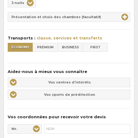
Choix
3 nuits
de
Durée
la
Présentation et choix des chambres (facultatif)
:
pension
:
Transports :
classe, services et transferts
ECONOMY
PREMIUM
BUSINESS
FIRST
Aidez-nous à mieux vous connaître
Vos
Vos centres d'intérêts
centres
Vos
Vos sports de prédilection
d'intérêts
sports
de
prédilections
Vos coordonnées pour recevoir votre devis
Mr.
Civilité* :
Nom* :