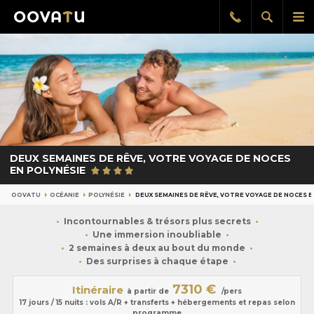
Afficher
Aff
Rappel
gratuit
la
le
recherch
me
pri
DEUX SEMAINES DE RÊVE, VOTRE VOYAGE DE NOCES
EN POLYNÉSIE
OOVATU
OCÉANIE
POLYNÉSIE
DEUX SEMAINES DE RÊVE, VOTRE VOYAGE DE NOCES E
Incontournables & trésors plus secrets
Une immersion inoubliable
2 semaines à deux au bout du monde
Des surprises à chaque étape
7310 €
Itinéraire
à partir de
/pers
17 jours / 15 nuits : vols A/R + transferts + hébergements et repas selon
programme