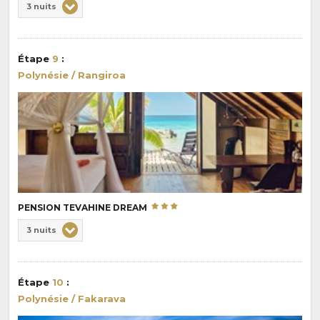
Choix
3 nuits
de
Durée
la
:
pension
Étape
9
:
:
Polynésie / Rangiroa
PENSION TEVAHINE DREAM
Choix
3 nuits
de
Durée
la
:
pension
Étape
10
:
:
Polynésie / Fakarava