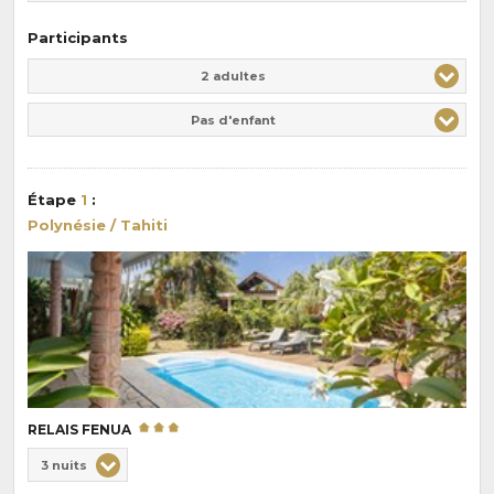
Participants
Adulte(s)
Enfant(s)
2 adultes
Pas d'enfant
Étape
1
:
Polynésie / Tahiti
RELAIS FENUA
Choix
3 nuits
de