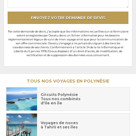
particuliers
ENVOYEZ VOTRE DEMANDE DE DEVIS
Par cette demande de devis, j'accepte que les informations recueillies sur ce formulaire
soient enregistrées par Oovatu dans un fichier informatisé pour les besoins
réglementaires et légaux de suivi de mon voyage ainsi que pour la communication de
son offre commerciale. Oovatu s'engage à ne jamais divulguer à des tiers les
coordonnées de ses clients. Conformément à l'article 34 de la loi Informatique et
Liberté du 6 janvier 1978, vous disposez d'un droit d'accès, de modification, de
rectification et de suppression des données vous concernant.
TOUS NOS VOYAGES EN POLYNÉSIE
Circuits Polynésie
Tous nos combinés
d'île en île
Voyages de noces
à Tahiti et ses îles