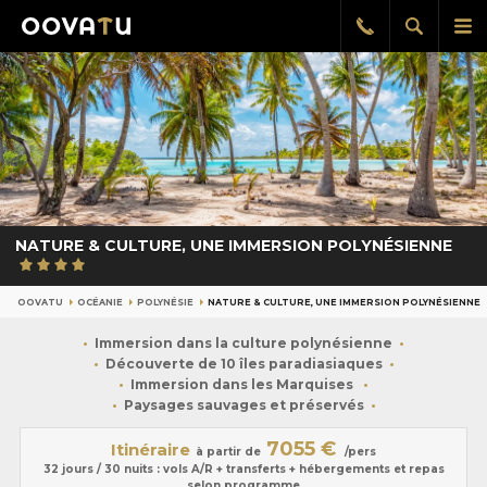
Afficher
Aff
Rappel
gratuit
la
le
recherch
me
pri
NATURE & CULTURE, UNE IMMERSION POLYNÉSIENNE
OOVATU
OCÉANIE
POLYNÉSIE
NATURE & CULTURE, UNE IMMERSION POLYNÉSIENNE
Immersion dans la culture polynésienne
Découverte de 10 îles paradiasiaques
Immersion dans les Marquises
Paysages sauvages et préservés
7055 €
Itinéraire
à partir de
/pers
32 jours / 30 nuits : vols A/R + transferts + hébergements et repas
selon programme