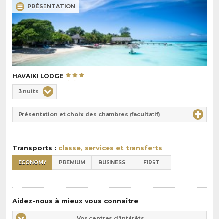
PRÉSENTATION
HAVAIKI LODGE
Choix
3 nuits
de
Durée
la
Présentation et choix des chambres (facultatif)
:
pension
:
Transports :
classe, services et transferts
ECONOMY
PREMIUM
BUSINESS
FIRST
Aidez-nous à mieux vous connaître
Vos
Vos centres d'intérêts