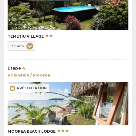
TEMETIU VILLAGE
Choix
3 nuits
de
Durée
la
:
pension
Étape
4
:
:
Polynésie / Moorea
PRÉSENTATION
MOOREA BEACH LODGE