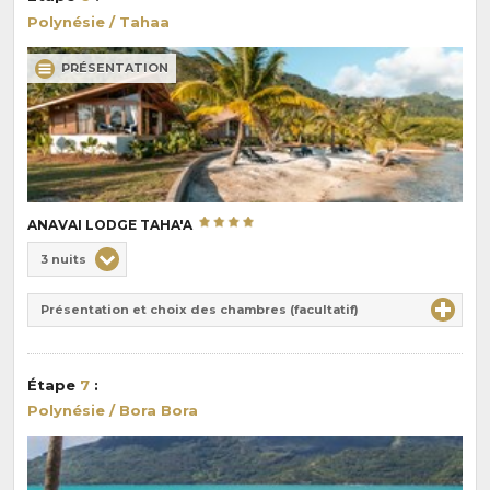
:
Polynésie / Tahaa
PRÉSENTATION
ANAVAI LODGE TAHA'A
Choix
3 nuits
de
Durée
la
Présentation et choix des chambres (facultatif)
:
pension
:
Étape
7
:
Polynésie / Bora Bora