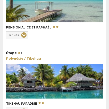
PENSION ALICE ET RAPHAËL
Choix
3 nuits
de
Durée
la
:
pension
Étape
8
:
:
Polynésie / Tikehau
TIKEHAU PARADISE