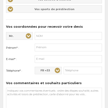
centres
Vos
Vos sports de prédilection
d'intérêts
sports
de
prédilections
Vos coordonnées pour recevoir votre devis
Mr.
Civilité* :
Nom* :
Prénom* :
E-mail* :
FR +33
Téléphone* :
Vos commentaires et souhaits particuliers
Vos
commentaires
et
souhaits