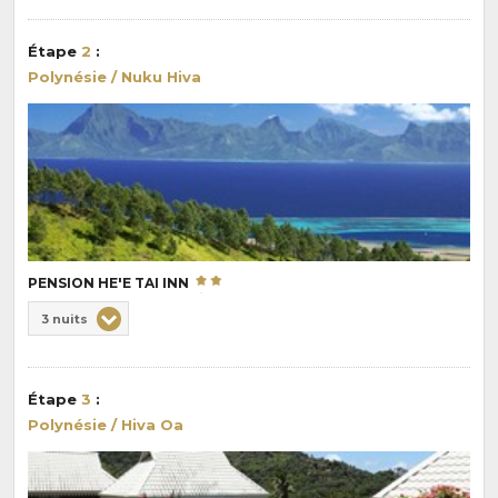
Durée
la
:
pension
Étape
2
:
:
Polynésie / Nuku Hiva
PENSION HE'E TAI INN
Choix
3 nuits
de
Durée
la
:
pension
Étape
3
:
:
Polynésie / Hiva Oa