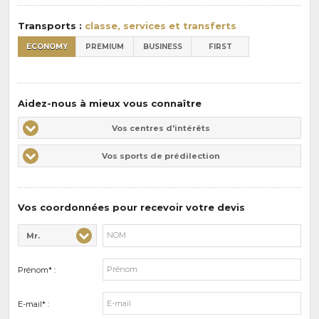
:
Transports :
classe, services et transferts
ECONOMY
PREMIUM
BUSINESS
FIRST
Aidez-nous à mieux vous connaître
Vos
Vos centres d'intérêts
centres
Vos
Vos sports de prédilection
d'intérêts
sports
de
prédilections
Vos coordonnées pour recevoir votre devis
Mr.
Civilité* :
Nom* :
Prénom* :
E-mail* :