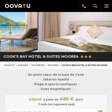
Afficher
Aff
Rappel
gratuit
la
le
recherch
me
pri
COOK'S BAY HOTEL & SUITES MOOREA
OOVATU
OCÉANIE
POLYNÉSIE
MOOREA
COOK'S BAY HOTEL & SUITES MOOREA
En plein cœur de la baie de Cook
Idéal en famille
Plage & sports nautiques
Vues magnifiques
486 €
Séjour
à partir de
/pers
3 nuits (en logement seul)