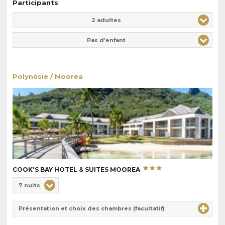
Participants
Adulte(s)
Enfant(s)
2 adultes
Pas d'enfant
Polynésie / Moorea
COOK'S BAY HOTEL & SUITES MOOREA
Choix
7 nuits
de
Durée
la
Présentation et choix des chambres (facultatif)
:
pension