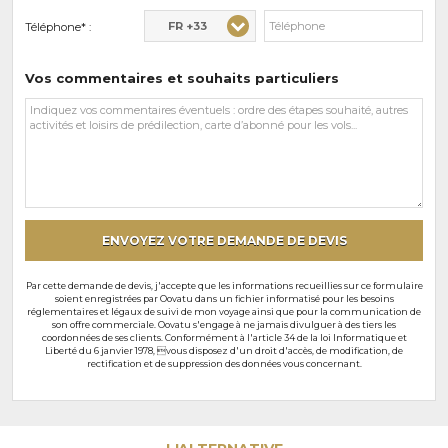
FR +33
Téléphone* :
Vos commentaires et souhaits particuliers
Vos
commentaires
et
souhaits
particuliers
ENVOYEZ VOTRE DEMANDE DE DEVIS
Par cette demande de devis, j'accepte que les informations recueillies sur ce formulaire
soient enregistrées par Oovatu dans un fichier informatisé pour les besoins
réglementaires et légaux de suivi de mon voyage ainsi que pour la communication de
son offre commerciale. Oovatu s'engage à ne jamais divulguer à des tiers les
coordonnées de ses clients. Conformément à l'article 34 de la loi Informatique et
Liberté du 6 janvier 1978, vous disposez d'un droit d'accès, de modification, de
rectification et de suppression des données vous concernant.