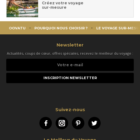
Créez votre voyage
sur-mesure
OOVATU
POURQUOI NOUS CHOISIR ?
LE VOYAGE SUR-MESU
Newsletter
Actualités, coups de cœur, offres spéciales, recevez le meilleur du voyage :
Votre
e-
mail
Suivez-nous
Facebook
Instagram
Pinterest
Twitter
Le Meilleur du Voyage