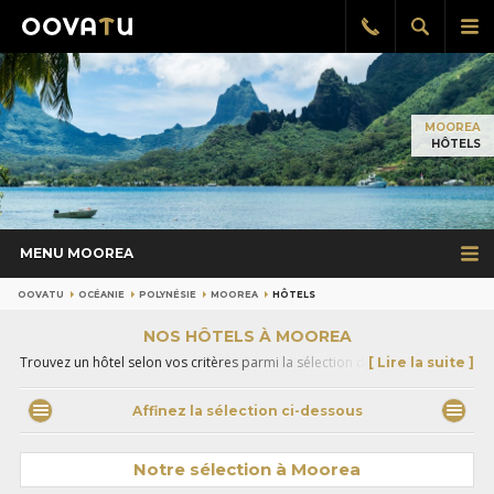
Afficher
Aff
Rappel
gratuit
la
le
recherch
me
pri
MOOREA
HÔTELS
MENU MOOREA
OOVATU
OCÉANIE
POLYNÉSIE
MOOREA
HÔTELS
NOS HÔTELS À MOOREA
Trouvez un hôtel selon vos critères parmi la sélection de nos
[ Lire la suite ]
spécialistes Polynésie pour profiter au maximum de votre séjour à
Moorea. Emplacement idéal, vue d'exception, piscine, spa, choisissez
Affinez la sélection ci-dessous
l'établissement qui fera de votre découverte de l'île un moment
inoubliable.
Notre sélection à Moorea