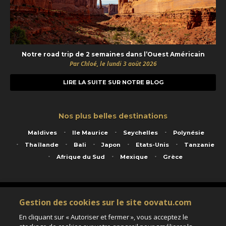
Notre road trip de 2 semaines dans l’Ouest Américain
Par Chloé, le lundi 3 août 2026
LIRE LA SUITE SUR NOTRE BLOG
Nos plus belles destinations
Maldives
Ile Maurice
Seychelles
Polynésie
Thaïlande
Bali
Japon
Etats-Unis
Tanzanie
Afrique du Sud
Mexique
Grèce
Service animé par Nautil Voyages - 22 rue Georges Picquart 75017 Paris - S.A.S
Gestion des cookies sur le site oovatu.com
au capital de 155 696 euros - RCS Paris B 423 671 973 - Code APE 7911Z
Matricule Atout France IM075100020 - Garantie financière Groupama - Agrément IATA
En cliquant sur « Autoriser et fermer », vous acceptez le
n°20-2 4177 1