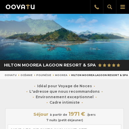
Afficher
Aff
Rappel
gratuit
la
le
recherch
me
pri
HILTON MOOREA LAGOON RESORT & SPA
OOVATU
OCÉANIE
POLYNÉSIE
MOOREA
HILTON MOOREA LAGOON RESORT & SPA
Idéal pour Voyage de Noces
L'adresse que nous recommandons
Environnement exceptionnel
Cadre intimiste
1971 €
Séjour
à partir de
/pers
7 nuits (petit déjeuner)