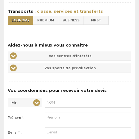
:
Transports :
classe, services et transferts
ECONOMY
PREMIUM
BUSINESS
FIRST
Aidez-nous à mieux vous connaître
Vos
Vos centres d'intérêts
centres
Vos
Vos sports de prédilection
d'intérêts
sports
de
prédilections
Vos coordonnées pour recevoir votre devis
Mr.
Civilité* :
Nom* :
Prénom* :
E-mail* :