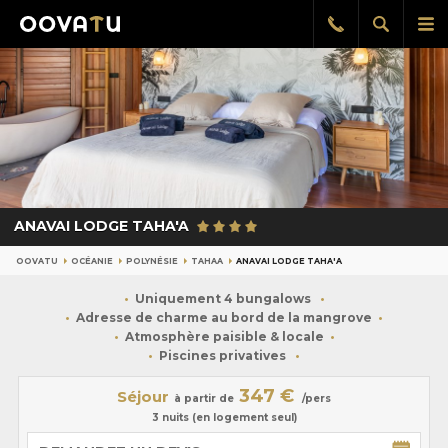
Afficher
Aff
Rappel
gratuit
la
le
recherch
me
pri
ANAVAI LODGE TAHA'A
OOVATU
OCÉANIE
POLYNÉSIE
TAHAA
ANAVAI LODGE TAHA'A
Uniquement 4 bungalows
Adresse de charme au bord de la mangrove
Atmosphère paisible & locale
Piscines privatives
347 €
Séjour
à partir de
/pers
3 nuits (en logement seul)