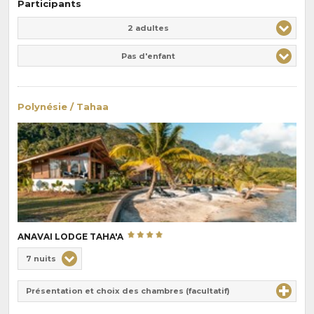
Participants
Adulte(s)
Enfant(s)
2 adultes
Pas d'enfant
Polynésie / Tahaa
ANAVAI LODGE TAHA'A
Choix
7 nuits
de
Durée
la
Présentation et choix des chambres (facultatif)
:
pension