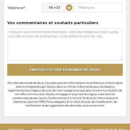
FR +33
Téléphone* :
Vos commentaires et souhaits particuliers
Vos
commentaires
et
souhaits
particuliers
ENVOYEZ VOTRE DEMANDE DE DEVIS
Par cette demande de devis, j'accepte que les informations recueillies sur ce formulaire
soient enregistrées par Oovatu dans un fichier informatisé pour les besoins
réglementaires et légaux de suivi de mon voyage ainsi que pour la communication de
son offre commerciale. Oovatu s'engage à ne jamais divulguer à des tiers les
coordonnées de ses clients. Conformément à l'article 34 de la loi Informatique et
Liberté du 6 janvier 1978, vous disposez d'un droit d'accès, de modification, de
rectification et de suppression des données vous concernant.
OOVATU
POURQUOI NOUS CHOISIR ?
LE VOYAGE SUR-MESU