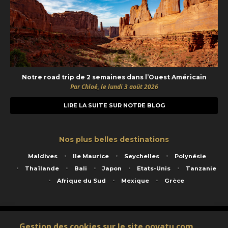
Notre road trip de 2 semaines dans l’Ouest Américain
Par Chloé, le lundi 3 août 2026
LIRE LA SUITE SUR NOTRE BLOG
Nos plus belles destinations
Maldives
Ile Maurice
Seychelles
Polynésie
Thaïlande
Bali
Japon
Etats-Unis
Tanzanie
Afrique du Sud
Mexique
Grèce
Service animé par Nautil Voyages - 22 rue Georges Picquart 75017 Paris - S.A.S
Gestion des cookies sur le site oovatu.com