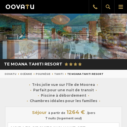
Afficher
Aff
Rappel
gratuit
la
le
recherch
me
pri
TE MOANA TAHITI RESORT
OOVATU
OCÉANIE
POLYNÉSIE
TAHITI
TE MOANA TAHITI RESORT
Très jolie vue sur l'île de Moorea
Parfait pour une nuit de transit
Piscine à débordement
Chambres idéales pour les familles
1264 €
Séjour
à partir de
/pers
7 nuits (logement seul)