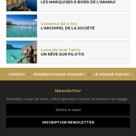
LES MARQUISES À BORD DE L'ARANUI
Combiné de 4 îles
L'ARCHIPEL DE LA SOCIÉTÉ
Lune de miel Tahiti
UN RÊVE SUR PILOTIS
OOVATU
POURQUOI NOUS CHOISIR ?
LE VOYAGE SUR-MESU
Newsletter
Actualités, coups de cœur, offres spéciales, recevez le meilleur du voyage :
Votre
e-
mail