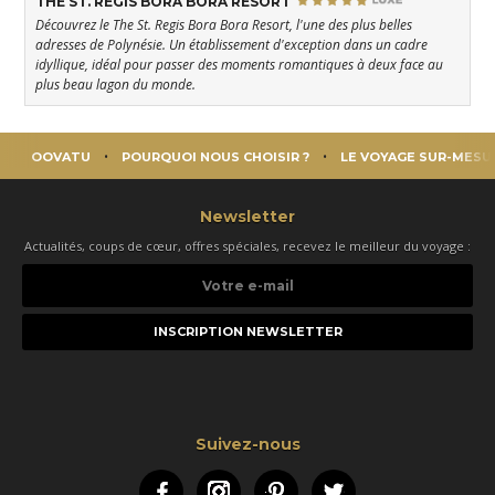
THE ST. REGIS BORA BORA RESORT
Découvrez le The St. Regis Bora Bora Resort, l'une des plus belles
adresses de Polynésie. Un établissement d'exception dans un cadre
idyllique, idéal pour passer des moments romantiques à deux face au
plus beau lagon du monde.
OOVATU
POURQUOI NOUS CHOISIR ?
LE VOYAGE SUR-MESU
Newsletter
Actualités, coups de cœur, offres spéciales, recevez le meilleur du voyage :
Votre
e-
mail
Suivez-nous
Facebook
Instagram
Pinterest
Twitter