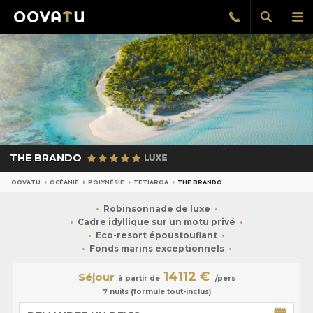
Afficher
Aff
Rappel
gratuit
la
le
recherch
me
pri
THE BRANDO
OOVATU
OCÉANIE
POLYNÉSIE
TETIAROA
THE BRANDO
Robinsonnade de luxe
Cadre idyllique sur un motu privé
Eco-resort époustouflant
Fonds marins exceptionnels
14112 €
Séjour
à partir de
/pers
7 nuits (formule tout-inclus)