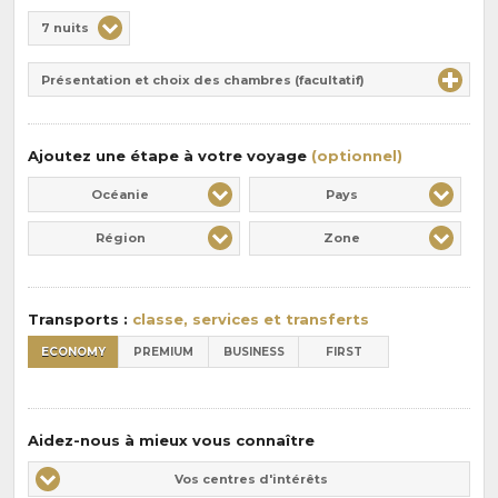
Choix
7 nuits
de
Durée
la
Présentation et choix des chambres (facultatif)
:
pension
:
Ajoutez une étape à votre voyage
(optionnel)
Océanie
Pays
Région
Zone
Transports :
classe, services et transferts
ECONOMY
PREMIUM
BUSINESS
FIRST
Aidez-nous à mieux vous connaître
Vos
Vos centres d'intérêts
centres