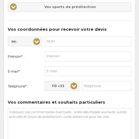
Vos
Vos sports de prédilection
d'intérêts
sports
de
prédilections
Vos coordonnées pour recevoir votre devis
Mr.
Civilité* :
Nom* :
Prénom* :
E-mail* :
FR +33
Téléphone* :
Vos commentaires et souhaits particuliers
Vos
commentaires
et
souhaits