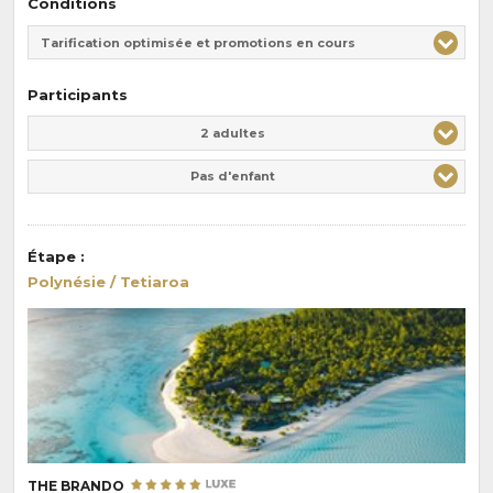
Conditions
Tarification optimisée et promotions en cours
Participants
Adulte(s)
Enfant(s)
2 adultes
Pas d'enfant
Étape
:
Polynésie / Tetiaroa
THE BRANDO