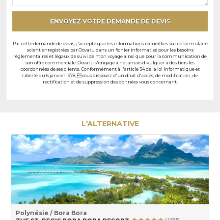
particuliers
ENVOYEZ VOTRE DEMANDE DE DEVIS
Par cette demande de devis, j'accepte que les informations recueillies sur ce formulaire
soient enregistrées par Oovatu dans un fichier informatisé pour les besoins
réglementaires et légaux de suivi de mon voyage ainsi que pour la communication de
son offre commerciale. Oovatu s'engage à ne jamais divulguer à des tiers les
coordonnées de ses clients. Conformément à l'article 34 de la loi Informatique et
Liberté du 6 janvier 1978, vous disposez d'un droit d'accès, de modification, de
rectification et de suppression des données vous concernant.
L'ALTERNATIVE
Polynésie / Bora Bora