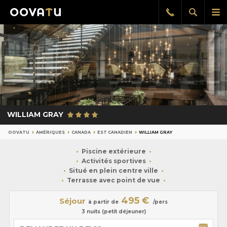
Afficher
Aff
Rappel
gratuit
la
le
recherch
me
pri
WILLIAM GRAY
OOVATU
AMÉRIQUES
CANADA
EST CANADIEN
WILLIAM GRAY
Piscine extérieure
Activités sportives
Situé en plein centre ville
Terrasse avec point de vue
495 €
Séjour
à partir de
/pers
3 nuits (petit déjeuner)