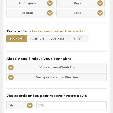
Amériques
Pays
Région
Zone
Transports :
classe, services et transferts
ECONOMY
PREMIUM
BUSINESS
FIRST
Aidez-nous à mieux vous connaître
Vos
Vos centres d'intérêts
centres
Vos
Vos sports de prédilection
d'intérêts
sports
de
prédilections
Vos coordonnées pour recevoir votre devis
Mr.
Civilité* :
Nom* :