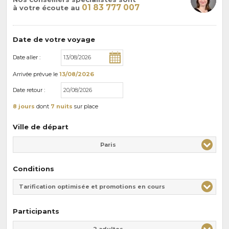
01 83 777 007
à votre écoute au
Date de votre voyage
Date aller :
Arrivée
prévue le
13/08/2026
Date retour :
8 jours
dont
7 nuits
sur place
Ville de départ
Paris
Conditions
Tarification optimisée et promotions en cours
Participants
Adulte(s)
Enfant(s)
2 adultes