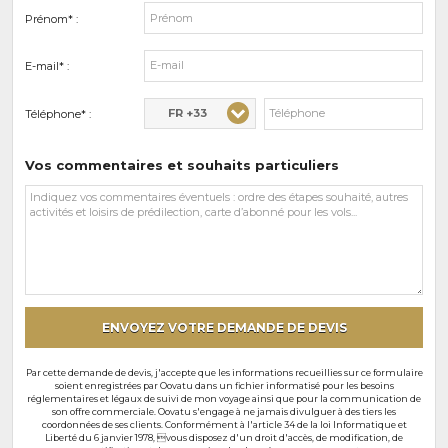
Prénom* :
E-mail* :
FR +33
Téléphone* :
Vos commentaires et souhaits particuliers
Vos
commentaires
et
souhaits
particuliers
ENVOYEZ VOTRE DEMANDE DE DEVIS
Par cette demande de devis, j'accepte que les informations recueillies sur ce formulaire
soient enregistrées par Oovatu dans un fichier informatisé pour les besoins
réglementaires et légaux de suivi de mon voyage ainsi que pour la communication de
son offre commerciale. Oovatu s'engage à ne jamais divulguer à des tiers les
coordonnées de ses clients. Conformément à l'article 34 de la loi Informatique et
Liberté du 6 janvier 1978, vous disposez d'un droit d'accès, de modification, de