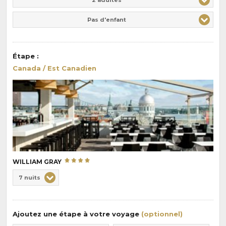
Pas d'enfant
Étape
:
Canada / Est Canadien
WILLIAM GRAY
Choix
7 nuits
de
Durée
la
:
pension
Ajoutez une étape à votre voyage
(optionnel)
: